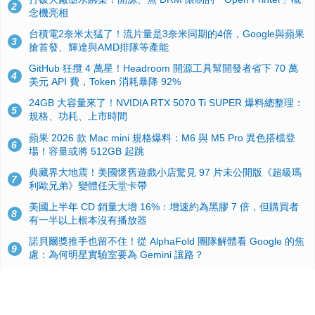
2
念機亮相
台積電2奈米太猛了！流片量是3奈米同期的4倍，Google與蘋果
3
搶首發、輝達與AMD排隊等產能
GitHub 狂攬 4 萬星！Headroom 開源工具幫開發者省下 70 萬
4
美元 API 費，Token 消耗暴降 92%
24GB 大容量來了！NVIDIA RTX 5070 Ti SUPER 爆料總整理：
5
規格、功耗、上市時間
蘋果 2026 款 Mac mini 規格爆料：M6 與 M5 Pro 異色搭檔登
6
場！容量或將 512GB 起跳
典藏界大地震！美國懷舊遊戲小店驚見 97 片未公開版《超級瑪
7
利歐兄弟》變體任天堂卡帶
美國上半年 CD 銷量大增 16%：增速約為黑膠 7 倍，但購買者
8
有一半以上根本沒有播放器
諾貝爾獎推手也留不住！從 AlphaFold 團隊解體看 Google 的焦
9
慮：為何明星實驗室要為 Gemini 讓路？
用AI省下4小時竟被塞更多工作！過來人曝光：為什麼優秀員工
10
不再跟你分享怎麼使用AI