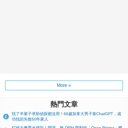
More »
熱門文章
找了半輩子求助偵探都沒用！66歲加拿大男子靠ChatGPT，成
1
功找回失散50年家人
打破大廠墨水綁架！開源、無 DRM 限制的「Open Printer」概