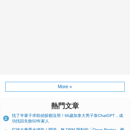
More »
熱門文章
找了半輩子求助偵探都沒用！66歲加拿大男子靠ChatGPT，成
1
功找回失散50年家人
打破大廠墨水綁架！開源、無 DRM 限制的「Open Printer」概