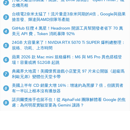
2
念機亮相
台積電2奈米太猛了！流片量是3奈米同期的4倍，Google與蘋果
3
搶首發、輝達與AMD排隊等產能
GitHub 狂攬 4 萬星！Headroom 開源工具幫開發者省下 70 萬
4
美元 API 費，Token 消耗暴降 92%
24GB 大容量來了！NVIDIA RTX 5070 Ti SUPER 爆料總整理：
5
規格、功耗、上市時間
蘋果 2026 款 Mac mini 規格爆料：M6 與 M5 Pro 異色搭檔登
6
場！容量或將 512GB 起跳
典藏界大地震！美國懷舊遊戲小店驚見 97 片未公開版《超級瑪
7
利歐兄弟》變體任天堂卡帶
美國上半年 CD 銷量大增 16%：增速約為黑膠 7 倍，但購買者
8
有一半以上根本沒有播放器
諾貝爾獎推手也留不住！從 AlphaFold 團隊解體看 Google 的焦
9
慮：為何明星實驗室要為 Gemini 讓路？
用AI省下4小時竟被塞更多工作！過來人曝光：為什麼優秀員工
10
不再跟你分享怎麼使用AI