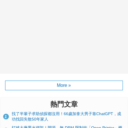
More »
熱門文章
找了半輩子求助偵探都沒用！66歲加拿大男子靠ChatGPT，成
1
功找回失散50年家人
打破大廠墨水綁架！開源、無 DRM 限制的「Open Printer」概