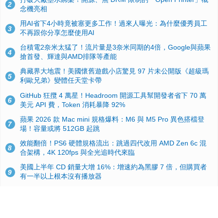
2
念機亮相
用AI省下4小時竟被塞更多工作！過來人曝光：為什麼優秀員工
3
不再跟你分享怎麼使用AI
台積電2奈米太猛了！流片量是3奈米同期的4倍，Google與蘋果
4
搶首發、輝達與AMD排隊等產能
典藏界大地震！美國懷舊遊戲小店驚見 97 片未公開版《超級瑪
5
利歐兄弟》變體任天堂卡帶
GitHub 狂攬 4 萬星！Headroom 開源工具幫開發者省下 70 萬
6
美元 API 費，Token 消耗暴降 92%
蘋果 2026 款 Mac mini 規格爆料：M6 與 M5 Pro 異色搭檔登
7
場！容量或將 512GB 起跳
效能翻倍！PS6 硬體規格流出：跳過四代改用 AMD Zen 6c 混
8
合架構，4K 120fps 與全光追時代來臨
美國上半年 CD 銷量大增 16%：增速約為黑膠 7 倍，但購買者
9
有一半以上根本沒有播放器
諾貝爾獎推手也留不住！從 AlphaFold 團隊解體看 Google 的焦
10
慮：為何明星實驗室要為 Gemini 讓路？