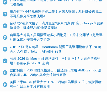
2
念機亮相
用AI省下4小時竟被塞更多工作！過來人曝光：為什麼優秀員工
3
不再跟你分享怎麼使用AI
台積電2奈米太猛了！流片量是3奈米同期的4倍，Google與蘋果
4
搶首發、輝達與AMD排隊等產能
典藏界大地震！美國懷舊遊戲小店驚見 97 片未公開版《超級瑪
5
利歐兄弟》變體任天堂卡帶
GitHub 狂攬 4 萬星！Headroom 開源工具幫開發者省下 70 萬
6
美元 API 費，Token 消耗暴降 92%
蘋果 2026 款 Mac mini 規格爆料：M6 與 M5 Pro 異色搭檔登
7
場！容量或將 512GB 起跳
效能翻倍！PS6 硬體規格流出：跳過四代改用 AMD Zen 6c 混
8
合架構，4K 120fps 與全光追時代來臨
美國上半年 CD 銷量大增 16%：增速約為黑膠 7 倍，但購買者
9
有一半以上根本沒有播放器
諾貝爾獎推手也留不住！從 AlphaFold 團隊解體看 Google 的焦
10
慮：為何明星實驗室要為 Gemini 讓路？