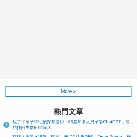
More »
熱門文章
找了半輩子求助偵探都沒用！66歲加拿大男子靠ChatGPT，成
1
功找回失散50年家人
打破大廠墨水綁架！開源、無 DRM 限制的「Open Printer」概