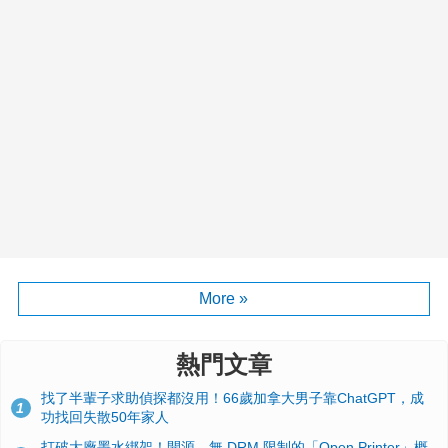
More »
熱門文章
找了半輩子求助偵探都沒用！66歲加拿大男子靠ChatGPT，成
1
功找回失散50年家人
打破大廠墨水綁架！開源、無 DRM 限制的「Open Printer」概