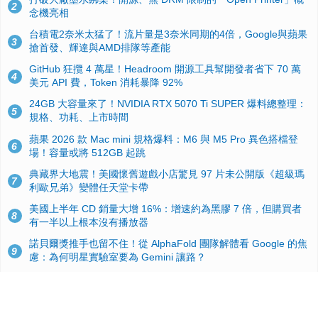
2
念機亮相
台積電2奈米太猛了！流片量是3奈米同期的4倍，Google與蘋果
3
搶首發、輝達與AMD排隊等產能
GitHub 狂攬 4 萬星！Headroom 開源工具幫開發者省下 70 萬
4
美元 API 費，Token 消耗暴降 92%
24GB 大容量來了！NVIDIA RTX 5070 Ti SUPER 爆料總整理：
5
規格、功耗、上市時間
蘋果 2026 款 Mac mini 規格爆料：M6 與 M5 Pro 異色搭檔登
6
場！容量或將 512GB 起跳
典藏界大地震！美國懷舊遊戲小店驚見 97 片未公開版《超級瑪
7
利歐兄弟》變體任天堂卡帶
美國上半年 CD 銷量大增 16%：增速約為黑膠 7 倍，但購買者
8
有一半以上根本沒有播放器
諾貝爾獎推手也留不住！從 AlphaFold 團隊解體看 Google 的焦
9
慮：為何明星實驗室要為 Gemini 讓路？
用AI省下4小時竟被塞更多工作！過來人曝光：為什麼優秀員工
10
不再跟你分享怎麼使用AI