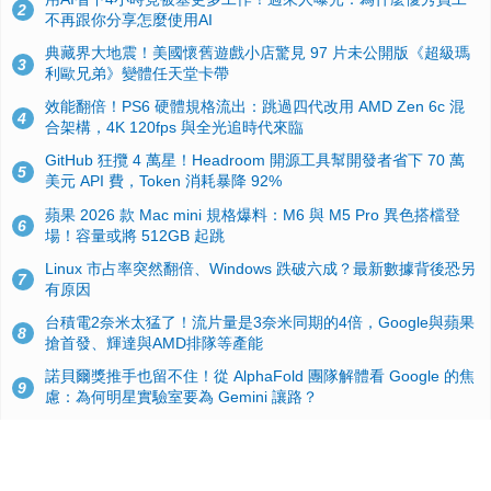
2
不再跟你分享怎麼使用AI
典藏界大地震！美國懷舊遊戲小店驚見 97 片未公開版《超級瑪
3
利歐兄弟》變體任天堂卡帶
效能翻倍！PS6 硬體規格流出：跳過四代改用 AMD Zen 6c 混
4
合架構，4K 120fps 與全光追時代來臨
GitHub 狂攬 4 萬星！Headroom 開源工具幫開發者省下 70 萬
5
美元 API 費，Token 消耗暴降 92%
蘋果 2026 款 Mac mini 規格爆料：M6 與 M5 Pro 異色搭檔登
6
場！容量或將 512GB 起跳
Linux 市占率突然翻倍、Windows 跌破六成？最新數據背後恐另
7
有原因
台積電2奈米太猛了！流片量是3奈米同期的4倍，Google與蘋果
8
搶首發、輝達與AMD排隊等產能
諾貝爾獎推手也留不住！從 AlphaFold 團隊解體看 Google 的焦
9
慮：為何明星實驗室要為 Gemini 讓路？
ASUS Pad 開賣！12.2 吋雙層 OLED、售價 19,900 元，指定電
10
信資費最低 0 元入手