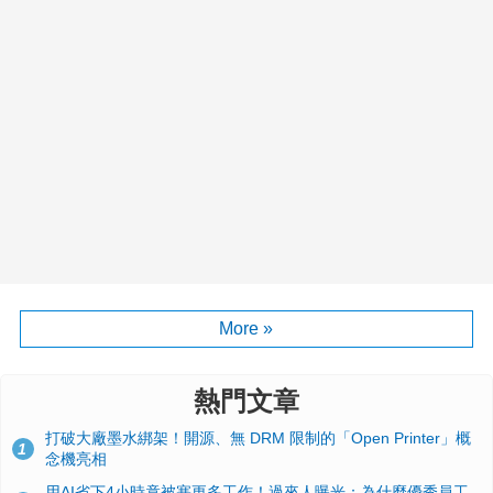
More »
熱門文章
打破大廠墨水綁架！開源、無 DRM 限制的「Open Printer」概
1
念機亮相
用AI省下4小時竟被塞更多工作！過來人曝光：為什麼優秀員工