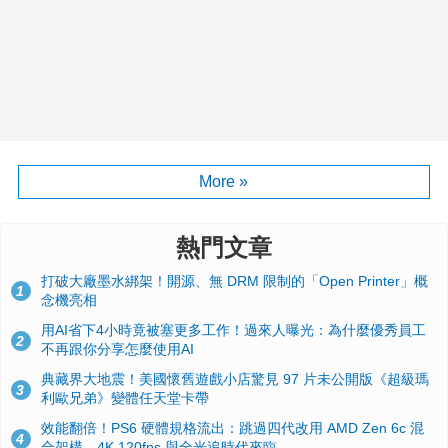
More »
熱門文章
打破大廠墨水綁架！開源、無 DRM 限制的「Open Printer」概
1
念機亮相
用AI省下4小時竟被塞更多工作！過來人曝光：為什麼優秀員工
2
不再跟你分享怎麼使用AI
典藏界大地震！美國懷舊遊戲小店驚見 97 片未公開版《超級瑪
3
利歐兄弟》變體任天堂卡帶
效能翻倍！PS6 硬體規格流出：跳過四代改用 AMD Zen 6c 混
4
合架構，4K 120fps 與全光追時代來臨