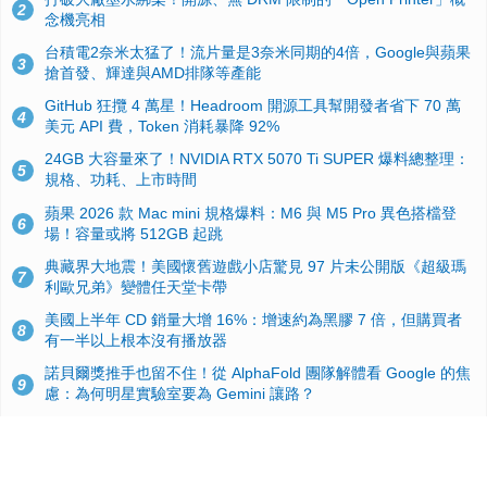
2
念機亮相
台積電2奈米太猛了！流片量是3奈米同期的4倍，Google與蘋果
3
搶首發、輝達與AMD排隊等產能
GitHub 狂攬 4 萬星！Headroom 開源工具幫開發者省下 70 萬
4
美元 API 費，Token 消耗暴降 92%
24GB 大容量來了！NVIDIA RTX 5070 Ti SUPER 爆料總整理：
5
規格、功耗、上市時間
蘋果 2026 款 Mac mini 規格爆料：M6 與 M5 Pro 異色搭檔登
6
場！容量或將 512GB 起跳
典藏界大地震！美國懷舊遊戲小店驚見 97 片未公開版《超級瑪
7
利歐兄弟》變體任天堂卡帶
美國上半年 CD 銷量大增 16%：增速約為黑膠 7 倍，但購買者
8
有一半以上根本沒有播放器
諾貝爾獎推手也留不住！從 AlphaFold 團隊解體看 Google 的焦
9
慮：為何明星實驗室要為 Gemini 讓路？
用AI省下4小時竟被塞更多工作！過來人曝光：為什麼優秀員工
10
不再跟你分享怎麼使用AI