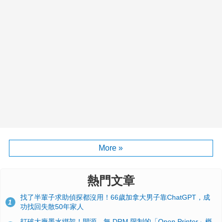
More »
熱門文章
找了半輩子求助偵探都沒用！66歲加拿大男子靠ChatGPT，成
1
功找回失散50年家人
打破大廠墨水綁架！開源、無 DRM 限制的「Open Printer」概