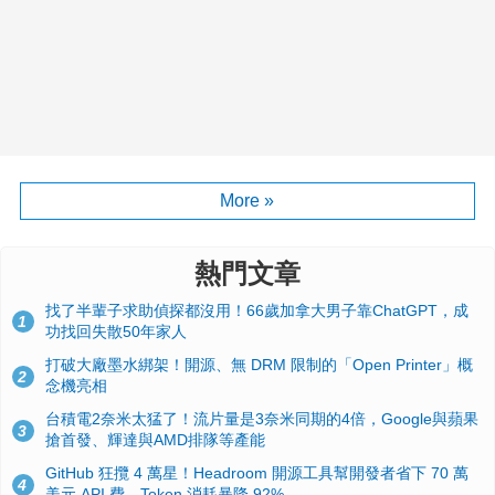
More »
熱門文章
找了半輩子求助偵探都沒用！66歲加拿大男子靠ChatGPT，成
1
功找回失散50年家人
打破大廠墨水綁架！開源、無 DRM 限制的「Open Printer」概
2
念機亮相
台積電2奈米太猛了！流片量是3奈米同期的4倍，Google與蘋果
3
搶首發、輝達與AMD排隊等產能
GitHub 狂攬 4 萬星！Headroom 開源工具幫開發者省下 70 萬
4
美元 API 費，Token 消耗暴降 92%