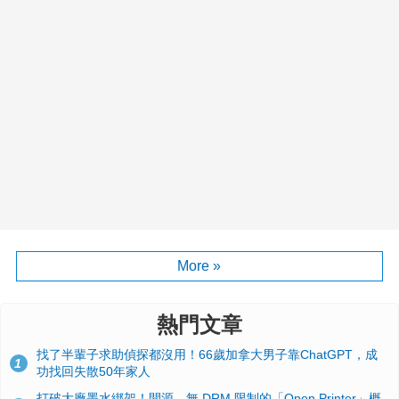
More »
熱門文章
找了半輩子求助偵探都沒用！66歲加拿大男子靠ChatGPT，成
1
功找回失散50年家人
打破大廠墨水綁架！開源、無 DRM 限制的「Open Printer」概