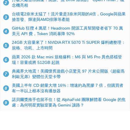
2
念機亮相
台積電2奈米太猛了！流片量是3奈米同期的4倍，Google與蘋果
3
搶首發、輝達與AMD排隊等產能
GitHub 狂攬 4 萬星！Headroom 開源工具幫開發者省下 70 萬
4
美元 API 費，Token 消耗暴降 92%
24GB 大容量來了！NVIDIA RTX 5070 Ti SUPER 爆料總整理：
5
規格、功耗、上市時間
蘋果 2026 款 Mac mini 規格爆料：M6 與 M5 Pro 異色搭檔登
6
場！容量或將 512GB 起跳
典藏界大地震！美國懷舊遊戲小店驚見 97 片未公開版《超級瑪
7
利歐兄弟》變體任天堂卡帶
美國上半年 CD 銷量大增 16%：增速約為黑膠 7 倍，但購買者
8
有一半以上根本沒有播放器
諾貝爾獎推手也留不住！從 AlphaFold 團隊解體看 Google 的焦
9
慮：為何明星實驗室要為 Gemini 讓路？
用AI省下4小時竟被塞更多工作！過來人曝光：為什麼優秀員工
10
不再跟你分享怎麼使用AI