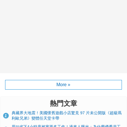
More »
熱門文章
典藏界大地震！美國懷舊遊戲小店驚見 97 片未公開版《超級瑪
1
利歐兄弟》變體任天堂卡帶
用AI省下4小時竟被塞更多工作！過來人曝光：為什麼優秀員工