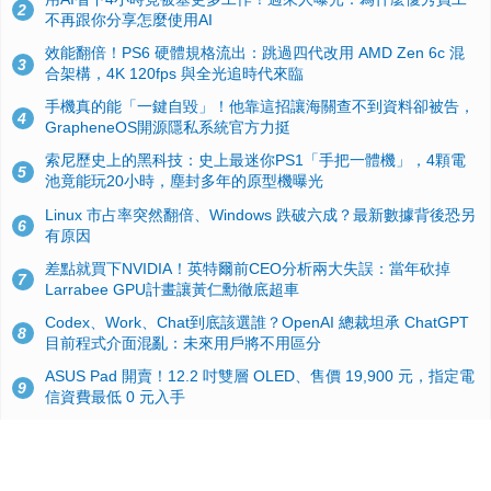
2
不再跟你分享怎麼使用AI
效能翻倍！PS6 硬體規格流出：跳過四代改用 AMD Zen 6c 混
3
合架構，4K 120fps 與全光追時代來臨
手機真的能「一鍵自毀」！他靠這招讓海關查不到資料卻被告，
4
GrapheneOS開源隱私系統官方力挺
索尼歷史上的黑科技：史上最迷你PS1「手把一體機」，4顆電
5
池竟能玩20小時，塵封多年的原型機曝光
Linux 市占率突然翻倍、Windows 跌破六成？最新數據背後恐另
6
有原因
差點就買下NVIDIA！英特爾前CEO分析兩大失誤：當年砍掉
7
Larrabee GPU計畫讓黃仁勳徹底超車
Codex、Work、Chat到底該選誰？OpenAI 總裁坦承 ChatGPT
8
目前程式介面混亂：未來用戶將不用區分
ASUS Pad 開賣！12.2 吋雙層 OLED、售價 19,900 元，指定電
9
信資費最低 0 元入手
微軟高層說明 Windows 11 效能大優化，但民調揭露：近 4 成網
10
友覺得更卡了