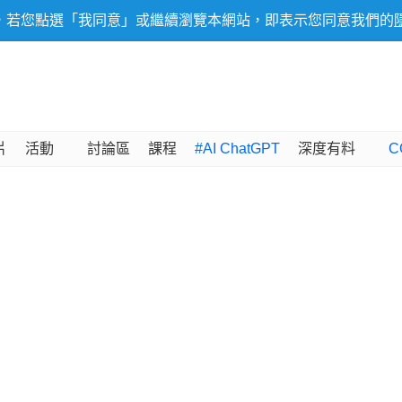
，若您點選「我同意」或繼續瀏覽本網站，即表示您同意我們的
片
活動
討論區
課程
#AI ChatGPT
深度有料
C