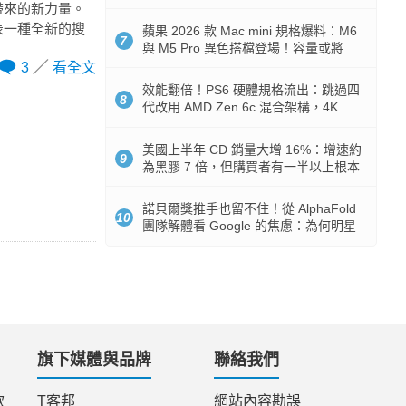
Token 消耗暴降 92%
所帶來的新力量。
，他代表一種全新的搜
蘋果 2026 款 Mac mini 規格爆料：M6
7
與 M5 Pro 異色搭檔登場！容量或將
512GB 起跳
3
看全文
效能翻倍！PS6 硬體規格流出：跳過四
8
代改用 AMD Zen 6c 混合架構，4K
120fps 與全光追時代來臨
美國上半年 CD 銷量大增 16%：增速約
9
為黑膠 7 倍，但購買者有一半以上根本
沒有播放器
諾貝爾獎推手也留不住！從 AlphaFold
10
團隊解體看 Google 的焦慮：為何明星
實驗室要為 Gemini 讓路？
旗下媒體與品牌
聯絡我們
款
T客邦
網站內容勘誤