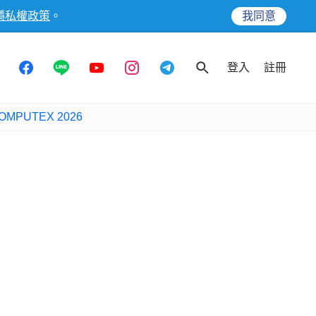
隱私權政策
。
我同意
登入
註冊
OMPUTEX 2026