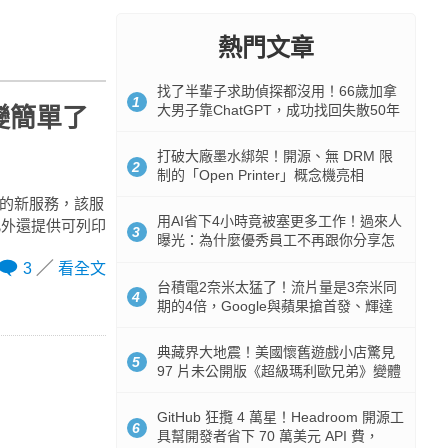
熱門文章
找了半輩子求助偵探都沒用！66歲加拿
1
大男子靠ChatGPT，成功找回失散50年
學變簡單了
家人
打破大廠墨水綁架！開源、無 DRM 限
2
制的「Open Printer」概念機亮相
ator的新服務，該服
用AI省下4小時竟被塞更多工作！過來人
此外還提供可列印
3
曝光：為什麼優秀員工不再跟你分享怎
麼使用AI
3
看全文
台積電2奈米太猛了！流片量是3奈米同
4
期的4倍，Google與蘋果搶首發、輝達
與AMD排隊等產能
典藏界大地震！美國懷舊遊戲小店驚見
5
97 片未公開版《超級瑪利歐兄弟》變體
任天堂卡帶
GitHub 狂攬 4 萬星！Headroom 開源工
6
具幫開發者省下 70 萬美元 API 費，