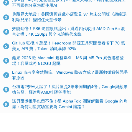
2
不再跟你分享怎麼使用AI
典藏界大地震！美國懷舊遊戲小店驚見 97 片未公開版《超級瑪
3
利歐兄弟》變體任天堂卡帶
效能翻倍！PS6 硬體規格流出：跳過四代改用 AMD Zen 6c 混
4
合架構，4K 120fps 與全光追時代來臨
GitHub 狂攬 4 萬星！Headroom 開源工具幫開發者省下 70 萬
5
美元 API 費，Token 消耗暴降 92%
蘋果 2026 款 Mac mini 規格爆料：M6 與 M5 Pro 異色搭檔登
6
場！容量或將 512GB 起跳
Linux 市占率突然翻倍、Windows 跌破六成？最新數據背後恐另
7
有原因
台積電2奈米太猛了！流片量是3奈米同期的4倍，Google與蘋果
8
搶首發、輝達與AMD排隊等產能
諾貝爾獎推手也留不住！從 AlphaFold 團隊解體看 Google 的焦
9
慮：為何明星實驗室要為 Gemini 讓路？
ASUS Pad 開賣！12.2 吋雙層 OLED、售價 19,900 元，指定電
10
信資費最低 0 元入手