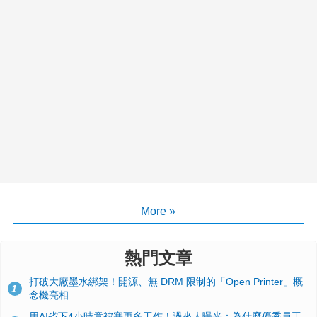
More »
熱門文章
打破大廠墨水綁架！開源、無 DRM 限制的「Open Printer」概
1
念機亮相
用AI省下4小時竟被塞更多工作！過來人曝光：為什麼優秀員工