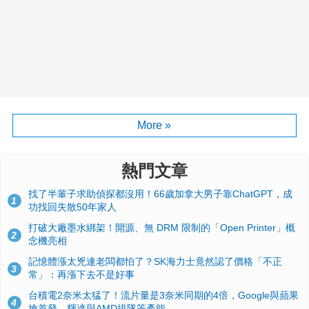
More »
熱門文章
找了半輩子求助偵探都沒用！66歲加拿大男子靠ChatGPT，成
1
功找回失散50年家人
打破大廠墨水綁架！開源、無 DRM 限制的「Open Printer」概
2
念機亮相
記憶體漲太兇連老闆都怕了？SK海力士竟然認了價格「不正
3
常」：再漲下去不是好事
台積電2奈米太猛了！流片量是3奈米同期的4倍，Google與蘋果
4
搶首發、輝達與AMD排隊等產能