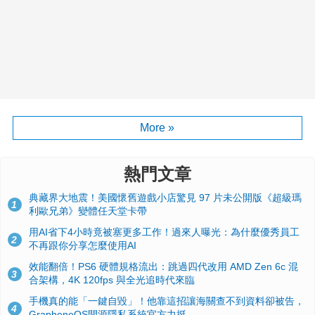
More »
熱門文章
典藏界大地震！美國懷舊遊戲小店驚見 97 片未公開版《超級瑪
1
利歐兄弟》變體任天堂卡帶
用AI省下4小時竟被塞更多工作！過來人曝光：為什麼優秀員工
2
不再跟你分享怎麼使用AI
效能翻倍！PS6 硬體規格流出：跳過四代改用 AMD Zen 6c 混
3
合架構，4K 120fps 與全光追時代來臨
手機真的能「一鍵自毀」！他靠這招讓海關查不到資料卻被告，
4
GrapheneOS開源隱私系統官方力挺