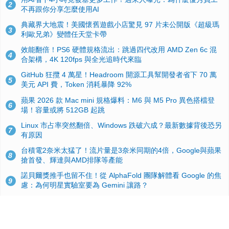
2
不再跟你分享怎麼使用AI
典藏界大地震！美國懷舊遊戲小店驚見 97 片未公開版《超級瑪
3
利歐兄弟》變體任天堂卡帶
效能翻倍！PS6 硬體規格流出：跳過四代改用 AMD Zen 6c 混
4
合架構，4K 120fps 與全光追時代來臨
GitHub 狂攬 4 萬星！Headroom 開源工具幫開發者省下 70 萬
5
美元 API 費，Token 消耗暴降 92%
蘋果 2026 款 Mac mini 規格爆料：M6 與 M5 Pro 異色搭檔登
6
場！容量或將 512GB 起跳
Linux 市占率突然翻倍、Windows 跌破六成？最新數據背後恐另
7
有原因
台積電2奈米太猛了！流片量是3奈米同期的4倍，Google與蘋果
8
搶首發、輝達與AMD排隊等產能
諾貝爾獎推手也留不住！從 AlphaFold 團隊解體看 Google 的焦
9
慮：為何明星實驗室要為 Gemini 讓路？
ASUS Pad 開賣！12.2 吋雙層 OLED、售價 19,900 元，指定電
10
信資費最低 0 元入手