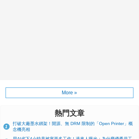
More »
熱門文章
打破大廠墨水綁架！開源、無 DRM 限制的「Open Printer」概
1
念機亮相
用AI省下4小時竟被塞更多工作！過來人曝光：為什麼優秀員工