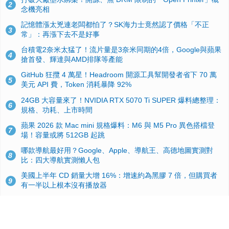
2
念機亮相
記憶體漲太兇連老闆都怕了？SK海力士竟然認了價格「不正
3
常」：再漲下去不是好事
台積電2奈米太猛了！流片量是3奈米同期的4倍，Google與蘋果
4
搶首發、輝達與AMD排隊等產能
GitHub 狂攬 4 萬星！Headroom 開源工具幫開發者省下 70 萬
5
美元 API 費，Token 消耗暴降 92%
24GB 大容量來了！NVIDIA RTX 5070 Ti SUPER 爆料總整理：
6
規格、功耗、上市時間
蘋果 2026 款 Mac mini 規格爆料：M6 與 M5 Pro 異色搭檔登
7
場！容量或將 512GB 起跳
哪款導航最好用？Google、Apple、導航王、高德地圖實測對
8
比：四大導航實測懶人包
美國上半年 CD 銷量大增 16%：增速約為黑膠 7 倍，但購買者
9
有一半以上根本沒有播放器
諾貝爾獎推手也留不住！從 AlphaFold 團隊解體看 Google 的焦
10
慮：為何明星實驗室要為 Gemini 讓路？