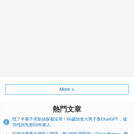
More »
熱門文章
找了半輩子求助偵探都沒用！66歲加拿大男子靠ChatGPT，成
1
功找回失散50年家人
打破大廠墨水綁架！開源、無 DRM 限制的「Open Printer」概