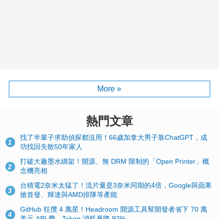
More »
熱門文章
找了半輩子求助偵探都沒用！66歲加拿大男子靠ChatGPT，成
1
功找回失散50年家人
打破大廠墨水綁架！開源、無 DRM 限制的「Open Printer」概
2
念機亮相
台積電2奈米太猛了！流片量是3奈米同期的4倍，Google與蘋果
3
搶首發、輝達與AMD排隊等產能
GitHub 狂攬 4 萬星！Headroom 開源工具幫開發者省下 70 萬
4
美元 API 費，Token 消耗暴降 92%