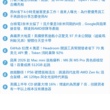
2
念機亮相
用AI省下4小時竟被塞更多工作！過來人曝光：為什麼優秀員工
3
不再跟你分享怎麼使用AI
台積電2奈米太猛了！流片量是3奈米同期的4倍，Google與蘋果
4
搶首發、輝達與AMD排隊等產能
典藏界大地震！美國懷舊遊戲小店驚見 97 片未公開版《超級瑪
5
利歐兄弟》變體任天堂卡帶
GitHub 狂攬 4 萬星！Headroom 開源工具幫開發者省下 70 萬
6
美元 API 費，Token 消耗暴降 92%
蘋果 2026 款 Mac mini 規格爆料：M6 與 M5 Pro 異色搭檔登
7
場！容量或將 512GB 起跳
效能翻倍！PS6 硬體規格流出：跳過四代改用 AMD Zen 6c 混
8
合架構，4K 120fps 與全光追時代來臨
美國上半年 CD 銷量大增 16%：增速約為黑膠 7 倍，但購買者
9
有一半以上根本沒有播放器
諾貝爾獎推手也留不住！從 AlphaFold 團隊解體看 Google 的焦
10
慮：為何明星實驗室要為 Gemini 讓路？