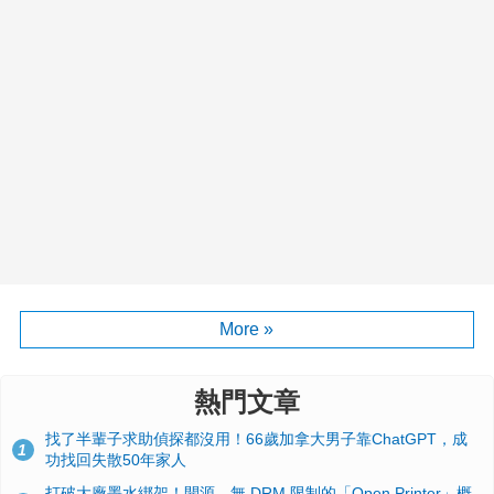
More »
熱門文章
找了半輩子求助偵探都沒用！66歲加拿大男子靠ChatGPT，成
1
功找回失散50年家人
打破大廠墨水綁架！開源、無 DRM 限制的「Open Printer」概