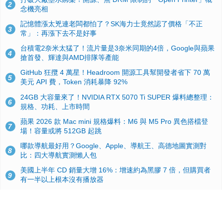
2
念機亮相
記憶體漲太兇連老闆都怕了？SK海力士竟然認了價格「不正
3
常」：再漲下去不是好事
台積電2奈米太猛了！流片量是3奈米同期的4倍，Google與蘋果
4
搶首發、輝達與AMD排隊等產能
GitHub 狂攬 4 萬星！Headroom 開源工具幫開發者省下 70 萬
5
美元 API 費，Token 消耗暴降 92%
24GB 大容量來了！NVIDIA RTX 5070 Ti SUPER 爆料總整理：
6
規格、功耗、上市時間
蘋果 2026 款 Mac mini 規格爆料：M6 與 M5 Pro 異色搭檔登
7
場！容量或將 512GB 起跳
哪款導航最好用？Google、Apple、導航王、高德地圖實測對
8
比：四大導航實測懶人包
美國上半年 CD 銷量大增 16%：增速約為黑膠 7 倍，但購買者
9
有一半以上根本沒有播放器
諾貝爾獎推手也留不住！從 AlphaFold 團隊解體看 Google 的焦
10
慮：為何明星實驗室要為 Gemini 讓路？