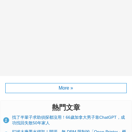
More »
熱門文章
找了半輩子求助偵探都沒用！66歲加拿大男子靠ChatGPT，成
1
功找回失散50年家人
打破大廠墨水綁架！開源、無 DRM 限制的「Open Printer」概