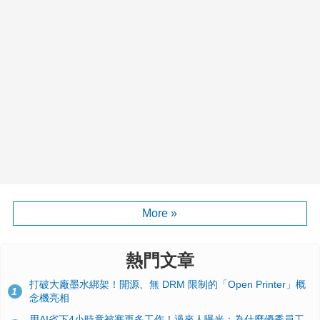
More »
熱門文章
打破大廠墨水綁架！開源、無 DRM 限制的「Open Printer」概
1
念機亮相
用AI省下4小時竟被塞更多工作！過來人曝光：為什麼優秀員工