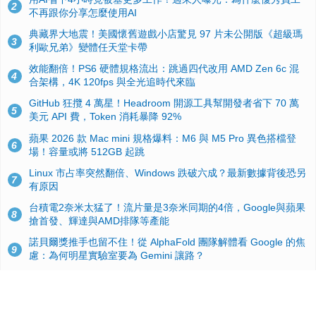
2
不再跟你分享怎麼使用AI
典藏界大地震！美國懷舊遊戲小店驚見 97 片未公開版《超級瑪
3
利歐兄弟》變體任天堂卡帶
效能翻倍！PS6 硬體規格流出：跳過四代改用 AMD Zen 6c 混
4
合架構，4K 120fps 與全光追時代來臨
GitHub 狂攬 4 萬星！Headroom 開源工具幫開發者省下 70 萬
5
美元 API 費，Token 消耗暴降 92%
蘋果 2026 款 Mac mini 規格爆料：M6 與 M5 Pro 異色搭檔登
6
場！容量或將 512GB 起跳
Linux 市占率突然翻倍、Windows 跌破六成？最新數據背後恐另
7
有原因
台積電2奈米太猛了！流片量是3奈米同期的4倍，Google與蘋果
8
搶首發、輝達與AMD排隊等產能
諾貝爾獎推手也留不住！從 AlphaFold 團隊解體看 Google 的焦
9
慮：為何明星實驗室要為 Gemini 讓路？
ASUS Pad 開賣！12.2 吋雙層 OLED、售價 19,900 元，指定電
10
信資費最低 0 元入手