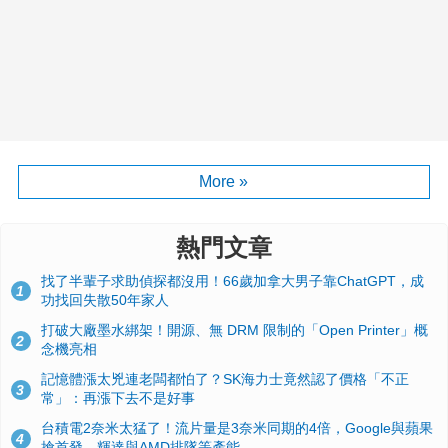
More »
熱門文章
找了半輩子求助偵探都沒用！66歲加拿大男子靠ChatGPT，成
1
功找回失散50年家人
打破大廠墨水綁架！開源、無 DRM 限制的「Open Printer」概
2
念機亮相
記憶體漲太兇連老闆都怕了？SK海力士竟然認了價格「不正
3
常」：再漲下去不是好事
台積電2奈米太猛了！流片量是3奈米同期的4倍，Google與蘋果
4
搶首發、輝達與AMD排隊等產能