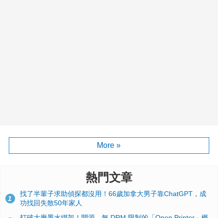
More »
熱門文章
找了半輩子求助偵探都沒用！66歲加拿大男子靠ChatGPT，成
1
功找回失散50年家人
打破大廠墨水綁架！開源、無 DRM 限制的「Open Printer」概