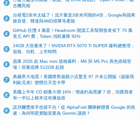
2
念機亮相
台積電2奈米太猛了！流片量是3奈米同期的4倍，Google與蘋果
3
搶首發、輝達與AMD排隊等產能
GitHub 狂攬 4 萬星！Headroom 開源工具幫開發者省下 70 萬
4
美元 API 費，Token 消耗暴降 92%
24GB 大容量來了！NVIDIA RTX 5070 Ti SUPER 爆料總整理：
5
規格、功耗、上市時間
蘋果 2026 款 Mac mini 規格爆料：M6 與 M5 Pro 異色搭檔登
6
場！容量或將 512GB 起跳
典藏界大地震！美國懷舊遊戲小店驚見 97 片未公開版《超級瑪
7
利歐兄弟》變體任天堂卡帶
美國上半年 CD 銷量大增 16%：增速約為黑膠 7 倍，但購買者
8
有一半以上根本沒有播放器
諾貝爾獎推手也留不住！從 AlphaFold 團隊解體看 Google 的焦
9
慮：為何明星實驗室要為 Gemini 讓路？
用AI省下4小時竟被塞更多工作！過來人曝光：為什麼優秀員工
10
不再跟你分享怎麼使用AI