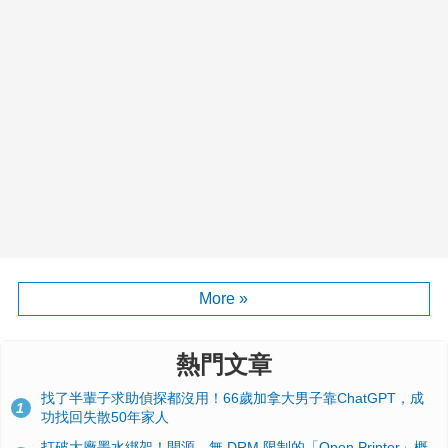
More »
熱門文章
找了半輩子求助偵探都沒用！66歲加拿大男子靠ChatGPT，成
1
功找回失散50年家人
打破大廠墨水綁架！開源、無 DRM 限制的「Open Printer」概