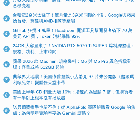
2
念機亮相
台積電2奈米太猛了！流片量是3奈米同期的4倍，Google與蘋果
3
搶首發、輝達與AMD排隊等產能
GitHub 狂攬 4 萬星！Headroom 開源工具幫開發者省下 70 萬
4
美元 API 費，Token 消耗暴降 92%
24GB 大容量來了！NVIDIA RTX 5070 Ti SUPER 爆料總整理：
5
規格、功耗、上市時間
蘋果 2026 款 Mac mini 規格爆料：M6 與 M5 Pro 異色搭檔登
6
場！容量或將 512GB 起跳
典藏界大地震！美國懷舊遊戲小店驚見 97 片未公開版《超級瑪
7
利歐兄弟》變體任天堂卡帶
美國上半年 CD 銷量大增 16%：增速約為黑膠 7 倍，但購買者
8
有一半以上根本沒有播放器
諾貝爾獎推手也留不住！從 AlphaFold 團隊解體看 Google 的焦
9
慮：為何明星實驗室要為 Gemini 讓路？
用AI省下4小時竟被塞更多工作！過來人曝光：為什麼優秀員工
10
不再跟你分享怎麼使用AI