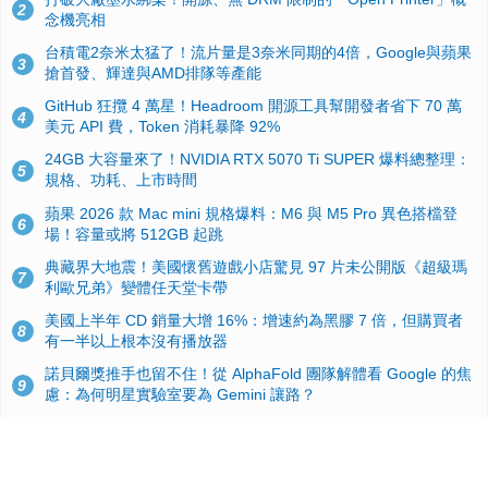
2
念機亮相
台積電2奈米太猛了！流片量是3奈米同期的4倍，Google與蘋果
3
搶首發、輝達與AMD排隊等產能
GitHub 狂攬 4 萬星！Headroom 開源工具幫開發者省下 70 萬
4
美元 API 費，Token 消耗暴降 92%
24GB 大容量來了！NVIDIA RTX 5070 Ti SUPER 爆料總整理：
5
規格、功耗、上市時間
蘋果 2026 款 Mac mini 規格爆料：M6 與 M5 Pro 異色搭檔登
6
場！容量或將 512GB 起跳
典藏界大地震！美國懷舊遊戲小店驚見 97 片未公開版《超級瑪
7
利歐兄弟》變體任天堂卡帶
美國上半年 CD 銷量大增 16%：增速約為黑膠 7 倍，但購買者
8
有一半以上根本沒有播放器
諾貝爾獎推手也留不住！從 AlphaFold 團隊解體看 Google 的焦
9
慮：為何明星實驗室要為 Gemini 讓路？
用AI省下4小時竟被塞更多工作！過來人曝光：為什麼優秀員工
10
不再跟你分享怎麼使用AI