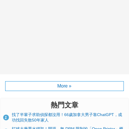
More »
熱門文章
找了半輩子求助偵探都沒用！66歲加拿大男子靠ChatGPT，成
1
功找回失散50年家人
打破大廠墨水綁架！開源、無 DRM 限制的「Open Printer」概