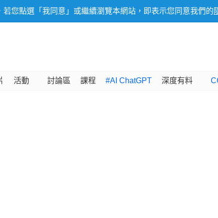
，若您點選「我同意」或繼續瀏覽本網站，即表示您同意我們的
片
活動
討論區
課程
#AI ChatGPT
深度有料
C