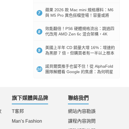
Token 消耗暴降 92%
蘋果 2026 款 Mac mini 規格爆料：M6
7
與 M5 Pro 異色搭檔登場！容量或將
512GB 起跳
效能翻倍！PS6 硬體規格流出：跳過四
8
代改用 AMD Zen 6c 混合架構，4K
120fps 與全光追時代來臨
美國上半年 CD 銷量大增 16%：增速約
9
為黑膠 7 倍，但購買者有一半以上根本
沒有播放器
諾貝爾獎推手也留不住！從 AlphaFold
10
團隊解體看 Google 的焦慮：為何明星
實驗室要為 Gemini 讓路？
旗下媒體與品牌
聯絡我們
款
T客邦
網站內容勘誤
Man’s Fashion
課程內容詢問