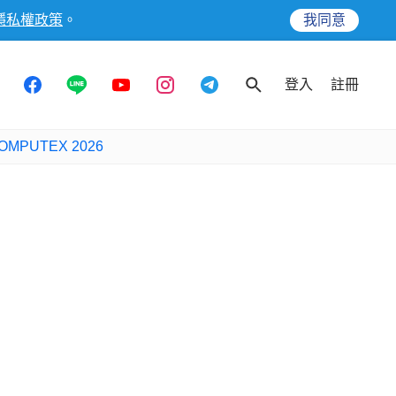
隱私權政策
。
我同意
登入
註冊
OMPUTEX 2026