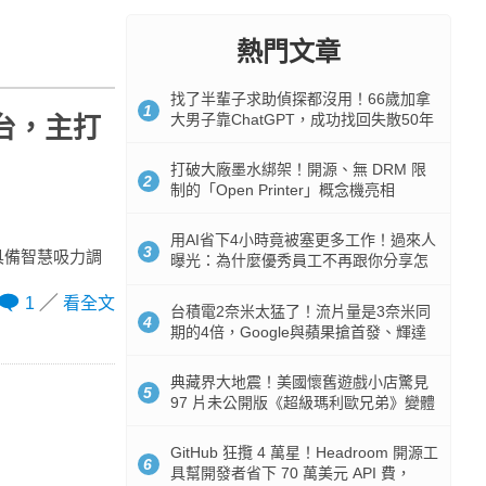
熱門文章
找了半輩子求助偵探都沒用！66歲加拿
1
大男子靠ChatGPT，成功找回失散50年
登台，主打
家人
打破大廠墨水綁架！開源、無 DRM 限
2
制的「Open Printer」概念機亮相
用AI省下4小時竟被塞更多工作！過來人
3
具備智慧吸力調
曝光：為什麼優秀員工不再跟你分享怎
麼使用AI
1
看全文
台積電2奈米太猛了！流片量是3奈米同
4
期的4倍，Google與蘋果搶首發、輝達
與AMD排隊等產能
典藏界大地震！美國懷舊遊戲小店驚見
5
97 片未公開版《超級瑪利歐兄弟》變體
任天堂卡帶
GitHub 狂攬 4 萬星！Headroom 開源工
6
具幫開發者省下 70 萬美元 API 費，