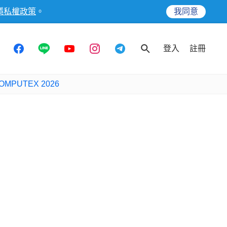
隱私權政策
。
我同意
登入
註冊
OMPUTEX 2026