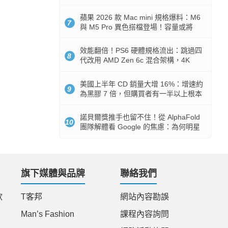
Token 消耗暴降 92%
蘋果 2026 款 Mac mini 規格爆料：M6
7
與 M5 Pro 異色搭檔登場！容量或將
512GB 起跳
效能翻倍！PS6 硬體規格流出：跳過四
8
代改用 AMD Zen 6c 混合架構，4K
120fps 與全光追時代來臨
美國上半年 CD 銷量大增 16%：增速約
9
為黑膠 7 倍，但購買者有一半以上根本
沒有播放器
諾貝爾獎推手也留不住！從 AlphaFold
10
團隊解體看 Google 的焦慮：為何明星
實驗室要為 Gemini 讓路？
旗下媒體與品牌
聯絡我們
款
T客邦
網站內容勘誤
Man’s Fashion
課程內容詢問