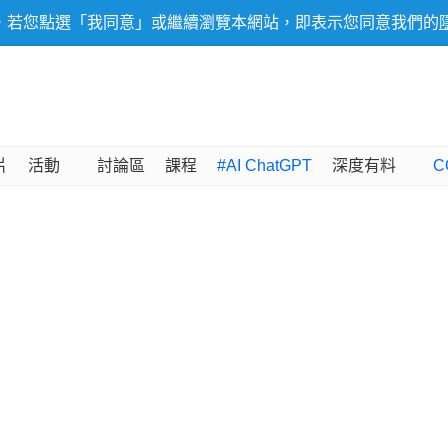
，若您點選「我同意」或繼續瀏覽本網站，即表示您同意我們的
片
活動
討論區
課程
#AI ChatGPT
深度有料
C