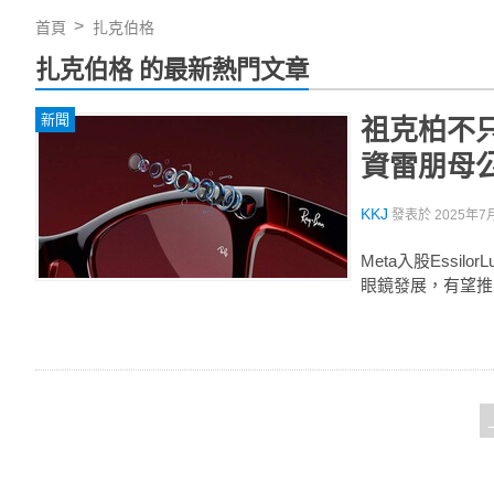
首頁
扎克伯格
扎克伯格 的最新熱門文章
新聞
祖克柏不只
資雷朋母
KKJ
發表於
2025年7月
Meta入股Essi
眼鏡發展，有望推