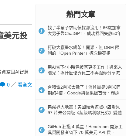
熱門文章
找了半輩子求助偵探都沒用！66歲加拿
1
大男子靠ChatGPT，成功找回失散50年
億美元投
家人
打破大廠墨水綁架！開源、無 DRM 限
2
制的「Open Printer」概念機亮相
用AI省下4小時竟被塞更多工作！過來人
3
過投資鞏固AI智慧
曝光：為什麼優秀員工不再跟你分享怎
麼使用AI
0
看全文
台積電2奈米太猛了！流片量是3奈米同
4
期的4倍，Google與蘋果搶首發、輝達
與AMD排隊等產能
典藏界大地震！美國懷舊遊戲小店驚見
5
97 片未公開版《超級瑪利歐兄弟》變體
任天堂卡帶
GitHub 狂攬 4 萬星！Headroom 開源工
6
具幫開發者省下 70 萬美元 API 費，