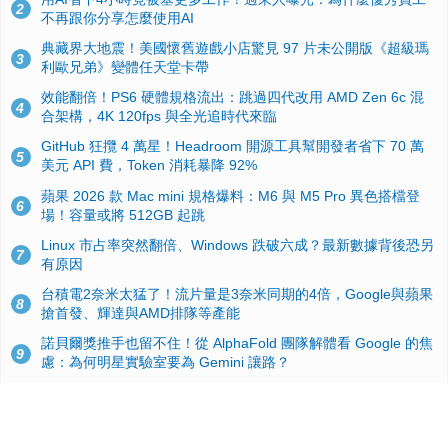
2
不再跟你分享怎麼使用AI
典藏界大地震！美國懷舊遊戲小店驚見 97 片未公開版《超級瑪
3
利歐兄弟》變體任天堂卡帶
效能翻倍！PS6 硬體規格流出：跳過四代改用 AMD Zen 6c 混
4
合架構，4K 120fps 與全光追時代來臨
GitHub 狂攬 4 萬星！Headroom 開源工具幫開發者省下 70 萬
5
美元 API 費，Token 消耗暴降 92%
蘋果 2026 款 Mac mini 規格爆料：M6 與 M5 Pro 異色搭檔登
6
場！容量或將 512GB 起跳
Linux 市占率突然翻倍、Windows 跌破六成？最新數據背後恐另
7
有原因
台積電2奈米太猛了！流片量是3奈米同期的4倍，Google與蘋果
8
搶首發、輝達與AMD排隊等產能
諾貝爾獎推手也留不住！從 AlphaFold 團隊解體看 Google 的焦
9
慮：為何明星實驗室要為 Gemini 讓路？
ASUS Pad 開賣！12.2 吋雙層 OLED、售價 19,900 元，指定電
10
信資費最低 0 元入手