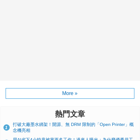
More »
熱門文章
打破大廠墨水綁架！開源、無 DRM 限制的「Open Printer」概
1
念機亮相
用AI省下4小時竟被塞更多工作！過來人曝光：為什麼優秀員工