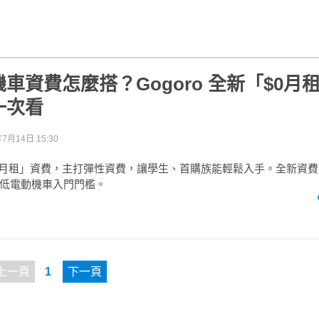
車資費怎麼搭？Gogoro 全新「$0月
一次看
年7月14日 15:30
出「$0 月租」資費，主打彈性資費，讓學生、首購族能輕鬆入手。全新資
低電動機車入門門檻。
上一頁
1
下一頁