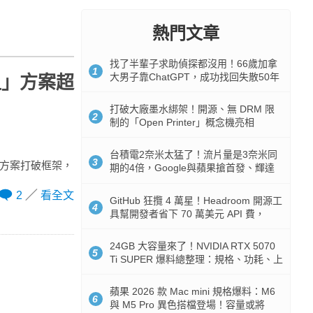
熱門文章
找了半輩子求助偵探都沒用！66歲加拿
1
大男子靠ChatGPT，成功找回失散50年
租」方案超
家人
打破大廠墨水綁架！開源、無 DRM 限
2
制的「Open Printer」概念機亮相
台積電2奈米太猛了！流片量是3奈米同
3
費方案打破框架，
期的4倍，Google與蘋果搶首發、輝達
與AMD排隊等產能
2
看全文
GitHub 狂攬 4 萬星！Headroom 開源工
4
具幫開發者省下 70 萬美元 API 費，
Token 消耗暴降 92%
24GB 大容量來了！NVIDIA RTX 5070
5
Ti SUPER 爆料總整理：規格、功耗、上
市時間
蘋果 2026 款 Mac mini 規格爆料：M6
6
與 M5 Pro 異色搭檔登場！容量或將