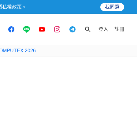
隱私權政策
。
我同意
登入
註冊
OMPUTEX 2026