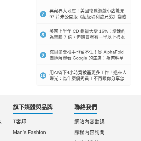
512GB 起跳
典藏界大地震！美國懷舊遊戲小店驚見
7
97 片未公開版《超級瑪利歐兄弟》變體
任天堂卡帶
美國上半年 CD 銷量大增 16%：增速約
8
為黑膠 7 倍，但購買者有一半以上根本
沒有播放器
諾貝爾獎推手也留不住！從 AlphaFold
9
團隊解體看 Google 的焦慮：為何明星
實驗室要為 Gemini 讓路？
用AI省下4小時竟被塞更多工作！過來人
10
曝光：為什麼優秀員工不再跟你分享怎
麼使用AI
旗下媒體與品牌
聯絡我們
款
T客邦
網站內容勘誤
Man’s Fashion
課程內容詢問