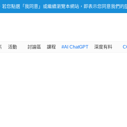
，若您點選「我同意」或繼續瀏覽本網站，即表示您同意我們的
片
活動
討論區
課程
#AI ChatGPT
深度有料
C