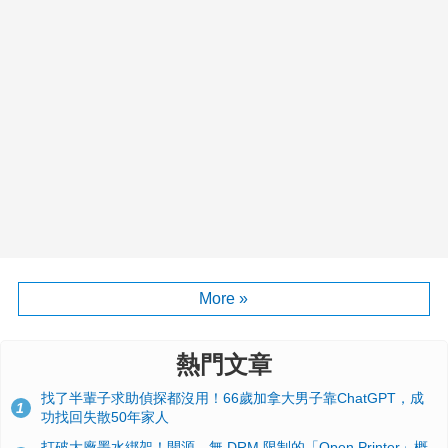
More »
熱門文章
找了半輩子求助偵探都沒用！66歲加拿大男子靠ChatGPT，成
1
功找回失散50年家人
打破大廠墨水綁架！開源、無 DRM 限制的「Open Printer」概