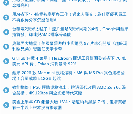
2
念機亮相
用AI省下4小時竟被塞更多工作！過來人曝光：為什麼優秀員工
3
不再跟你分享怎麼使用AI
台積電2奈米太猛了！流片量是3奈米同期的4倍，Google與蘋果
4
搶首發、輝達與AMD排隊等產能
典藏界大地震！美國懷舊遊戲小店驚見 97 片未公開版《超級瑪
5
利歐兄弟》變體任天堂卡帶
GitHub 狂攬 4 萬星！Headroom 開源工具幫開發者省下 70 萬
6
美元 API 費，Token 消耗暴降 92%
蘋果 2026 款 Mac mini 規格爆料：M6 與 M5 Pro 異色搭檔登
7
場！容量或將 512GB 起跳
效能翻倍！PS6 硬體規格流出：跳過四代改用 AMD Zen 6c 混
8
合架構，4K 120fps 與全光追時代來臨
美國上半年 CD 銷量大增 16%：增速約為黑膠 7 倍，但購買者
9
有一半以上根本沒有播放器
諾貝爾獎推手也留不住！從 AlphaFold 團隊解體看 Google 的焦
10
慮：為何明星實驗室要為 Gemini 讓路？