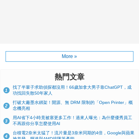
More »
熱門文章
找了半輩子求助偵探都沒用！66歲加拿大男子靠ChatGPT，成
1
功找回失散50年家人
打破大廠墨水綁架！開源、無 DRM 限制的「Open Printer」概
2
念機亮相
用AI省下4小時竟被塞更多工作！過來人曝光：為什麼優秀員工
3
不再跟你分享怎麼使用AI
台積電2奈米太猛了！流片量是3奈米同期的4倍，Google與蘋果
4
搶首發、輝達與AMD排隊等產能