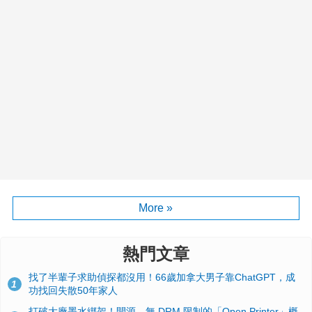
More »
熱門文章
找了半輩子求助偵探都沒用！66歲加拿大男子靠ChatGPT，成
1
功找回失散50年家人
打破大廠墨水綁架！開源、無 DRM 限制的「Open Printer」概