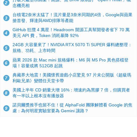
2
念機亮相
台積電2奈米太猛了！流片量是3奈米同期的4倍，Google與蘋果
3
搶首發、輝達與AMD排隊等產能
GitHub 狂攬 4 萬星！Headroom 開源工具幫開發者省下 70 萬
4
美元 API 費，Token 消耗暴降 92%
24GB 大容量來了！NVIDIA RTX 5070 Ti SUPER 爆料總整理：
5
規格、功耗、上市時間
蘋果 2026 款 Mac mini 規格爆料：M6 與 M5 Pro 異色搭檔登
6
場！容量或將 512GB 起跳
典藏界大地震！美國懷舊遊戲小店驚見 97 片未公開版《超級瑪
7
利歐兄弟》變體任天堂卡帶
美國上半年 CD 銷量大增 16%：增速約為黑膠 7 倍，但購買者
8
有一半以上根本沒有播放器
諾貝爾獎推手也留不住！從 AlphaFold 團隊解體看 Google 的焦
9
慮：為何明星實驗室要為 Gemini 讓路？
用AI省下4小時竟被塞更多工作！過來人曝光：為什麼優秀員工
10
不再跟你分享怎麼使用AI