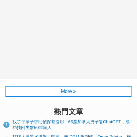
More »
熱門文章
找了半輩子求助偵探都沒用！66歲加拿大男子靠ChatGPT，成
1
功找回失散50年家人
打破大廠墨水綁架！開源、無 DRM 限制的「Open Printer」概