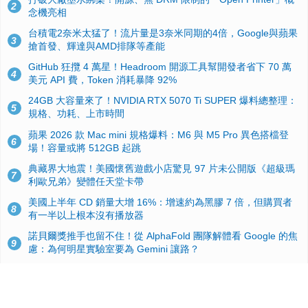
2
念機亮相
台積電2奈米太猛了！流片量是3奈米同期的4倍，Google與蘋果
3
搶首發、輝達與AMD排隊等產能
GitHub 狂攬 4 萬星！Headroom 開源工具幫開發者省下 70 萬
4
美元 API 費，Token 消耗暴降 92%
24GB 大容量來了！NVIDIA RTX 5070 Ti SUPER 爆料總整理：
5
規格、功耗、上市時間
蘋果 2026 款 Mac mini 規格爆料：M6 與 M5 Pro 異色搭檔登
6
場！容量或將 512GB 起跳
典藏界大地震！美國懷舊遊戲小店驚見 97 片未公開版《超級瑪
7
利歐兄弟》變體任天堂卡帶
美國上半年 CD 銷量大增 16%：增速約為黑膠 7 倍，但購買者
8
有一半以上根本沒有播放器
諾貝爾獎推手也留不住！從 AlphaFold 團隊解體看 Google 的焦
9
慮：為何明星實驗室要為 Gemini 讓路？
用AI省下4小時竟被塞更多工作！過來人曝光：為什麼優秀員工
10
不再跟你分享怎麼使用AI