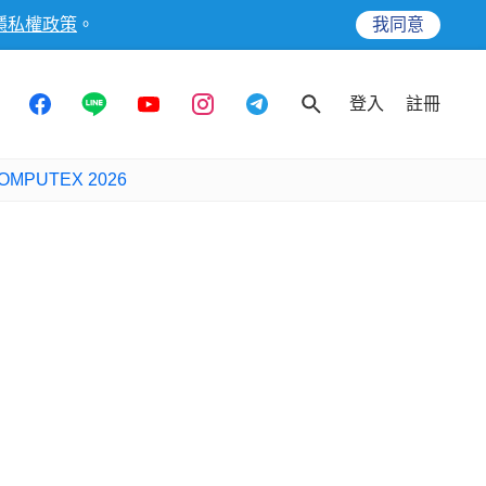
隱私權政策
。
我同意
登入
註冊
OMPUTEX 2026