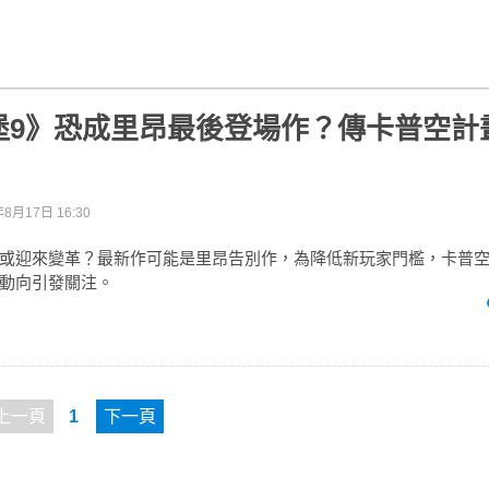
堡9》恐成里昂最後登場作？傳卡普空計
年8月17日 16:30
或迎來變革？最新作可能是里昂告別作，為降低新玩家門檻，卡普
動向引發關注。
上一頁
1
下一頁