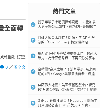
熱門文章
找了半輩子求助偵探都沒用！66歲加拿
1
大男子靠ChatGPT，成功找回失散50年
畫全面轉
家人
打破大廠墨水綁架！開源、無 DRM 限
2
制的「Open Printer」概念機亮相
用AI省下4小時竟被塞更多工作！過來人
3
空或將重啟《惡靈
曝光：為什麼優秀員工不再跟你分享怎
麼使用AI
0
看全文
台積電2奈米太猛了！流片量是3奈米同
4
期的4倍，Google與蘋果搶首發、輝達
與AMD排隊等產能
典藏界大地震！美國懷舊遊戲小店驚見
5
97 片未公開版《超級瑪利歐兄弟》變體
任天堂卡帶
GitHub 狂攬 4 萬星！Headroom 開源工
6
具幫開發者省下 70 萬美元 API 費，