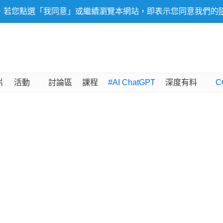
，若您點選「我同意」或繼續瀏覽本網站，即表示您同意我們的
片
活動
討論區
課程
#AI ChatGPT
深度有料
C