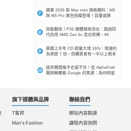
Token 消耗暴降 92%
蘋果 2026 款 Mac mini 規格爆料：M6
7
與 M5 Pro 異色搭檔登場！容量或將
512GB 起跳
效能翻倍！PS6 硬體規格流出：跳過四
8
代改用 AMD Zen 6c 混合架構，4K
120fps 與全光追時代來臨
美國上半年 CD 銷量大增 16%：增速約
9
為黑膠 7 倍，但購買者有一半以上根本
沒有播放器
諾貝爾獎推手也留不住！從 AlphaFold
10
團隊解體看 Google 的焦慮：為何明星
實驗室要為 Gemini 讓路？
旗下媒體與品牌
聯絡我們
款
T客邦
網站內容勘誤
Man’s Fashion
課程內容詢問