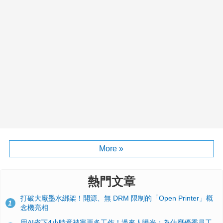
More »
熱門文章
打破大廠墨水綁架！開源、無 DRM 限制的「Open Printer」概
1
念機亮相
用AI省下4小時竟被塞更多工作！過來人曝光：為什麼優秀員工