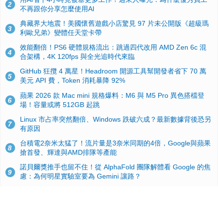
2
不再跟你分享怎麼使用AI
典藏界大地震！美國懷舊遊戲小店驚見 97 片未公開版《超級瑪
3
利歐兄弟》變體任天堂卡帶
效能翻倍！PS6 硬體規格流出：跳過四代改用 AMD Zen 6c 混
4
合架構，4K 120fps 與全光追時代來臨
GitHub 狂攬 4 萬星！Headroom 開源工具幫開發者省下 70 萬
5
美元 API 費，Token 消耗暴降 92%
蘋果 2026 款 Mac mini 規格爆料：M6 與 M5 Pro 異色搭檔登
6
場！容量或將 512GB 起跳
Linux 市占率突然翻倍、Windows 跌破六成？最新數據背後恐另
7
有原因
台積電2奈米太猛了！流片量是3奈米同期的4倍，Google與蘋果
8
搶首發、輝達與AMD排隊等產能
諾貝爾獎推手也留不住！從 AlphaFold 團隊解體看 Google 的焦
9
慮：為何明星實驗室要為 Gemini 讓路？
ASUS Pad 開賣！12.2 吋雙層 OLED、售價 19,900 元，指定電
10
信資費最低 0 元入手