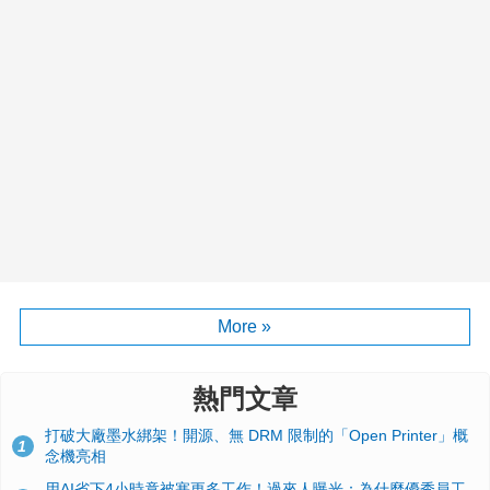
More »
熱門文章
打破大廠墨水綁架！開源、無 DRM 限制的「Open Printer」概
1
念機亮相
用AI省下4小時竟被塞更多工作！過來人曝光：為什麼優秀員工