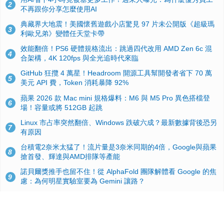
2
不再跟你分享怎麼使用AI
典藏界大地震！美國懷舊遊戲小店驚見 97 片未公開版《超級瑪
3
利歐兄弟》變體任天堂卡帶
效能翻倍！PS6 硬體規格流出：跳過四代改用 AMD Zen 6c 混
4
合架構，4K 120fps 與全光追時代來臨
GitHub 狂攬 4 萬星！Headroom 開源工具幫開發者省下 70 萬
5
美元 API 費，Token 消耗暴降 92%
蘋果 2026 款 Mac mini 規格爆料：M6 與 M5 Pro 異色搭檔登
6
場！容量或將 512GB 起跳
Linux 市占率突然翻倍、Windows 跌破六成？最新數據背後恐另
7
有原因
台積電2奈米太猛了！流片量是3奈米同期的4倍，Google與蘋果
8
搶首發、輝達與AMD排隊等產能
諾貝爾獎推手也留不住！從 AlphaFold 團隊解體看 Google 的焦
9
慮：為何明星實驗室要為 Gemini 讓路？
ASUS Pad 開賣！12.2 吋雙層 OLED、售價 19,900 元，指定電
10
信資費最低 0 元入手