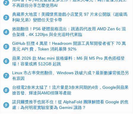
2
不再跟你分享怎麼使用AI
典藏界大地震！美國懷舊遊戲小店驚見 97 片未公開版《超級瑪
3
利歐兄弟》變體任天堂卡帶
效能翻倍！PS6 硬體規格流出：跳過四代改用 AMD Zen 6c 混
4
合架構，4K 120fps 與全光追時代來臨
GitHub 狂攬 4 萬星！Headroom 開源工具幫開發者省下 70 萬
5
美元 API 費，Token 消耗暴降 92%
蘋果 2026 款 Mac mini 規格爆料：M6 與 M5 Pro 異色搭檔登
6
場！容量或將 512GB 起跳
Linux 市占率突然翻倍、Windows 跌破六成？最新數據背後恐另
7
有原因
台積電2奈米太猛了！流片量是3奈米同期的4倍，Google與蘋果
8
搶首發、輝達與AMD排隊等產能
諾貝爾獎推手也留不住！從 AlphaFold 團隊解體看 Google 的焦
9
慮：為何明星實驗室要為 Gemini 讓路？
ASUS Pad 開賣！12.2 吋雙層 OLED、售價 19,900 元，指定電
10
信資費最低 0 元入手