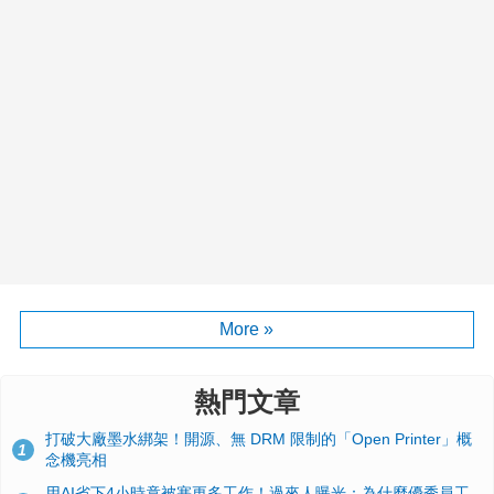
More »
熱門文章
打破大廠墨水綁架！開源、無 DRM 限制的「Open Printer」概
1
念機亮相
用AI省下4小時竟被塞更多工作！過來人曝光：為什麼優秀員工