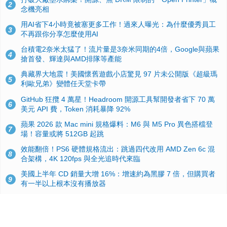
2
念機亮相
用AI省下4小時竟被塞更多工作！過來人曝光：為什麼優秀員工
3
不再跟你分享怎麼使用AI
台積電2奈米太猛了！流片量是3奈米同期的4倍，Google與蘋果
4
搶首發、輝達與AMD排隊等產能
典藏界大地震！美國懷舊遊戲小店驚見 97 片未公開版《超級瑪
5
利歐兄弟》變體任天堂卡帶
GitHub 狂攬 4 萬星！Headroom 開源工具幫開發者省下 70 萬
6
美元 API 費，Token 消耗暴降 92%
蘋果 2026 款 Mac mini 規格爆料：M6 與 M5 Pro 異色搭檔登
7
場！容量或將 512GB 起跳
效能翻倍！PS6 硬體規格流出：跳過四代改用 AMD Zen 6c 混
8
合架構，4K 120fps 與全光追時代來臨
美國上半年 CD 銷量大增 16%：增速約為黑膠 7 倍，但購買者
9
有一半以上根本沒有播放器
諾貝爾獎推手也留不住！從 AlphaFold 團隊解體看 Google 的焦
10
慮：為何明星實驗室要為 Gemini 讓路？