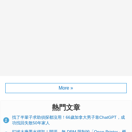
More »
熱門文章
找了半輩子求助偵探都沒用！66歲加拿大男子靠ChatGPT，成
1
功找回失散50年家人
打破大廠墨水綁架！開源、無 DRM 限制的「Open Printer」概