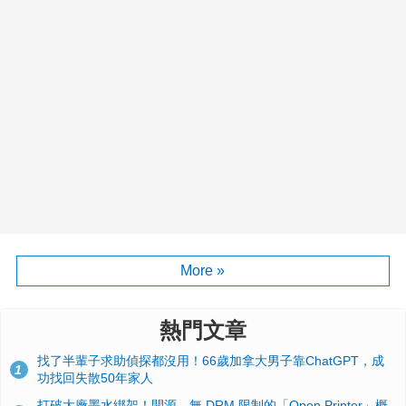
More »
熱門文章
找了半輩子求助偵探都沒用！66歲加拿大男子靠ChatGPT，成
1
功找回失散50年家人
打破大廠墨水綁架！開源、無 DRM 限制的「Open Printer」概