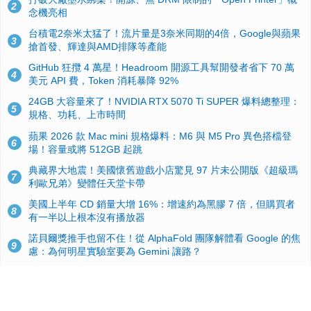
2
念機亮相
台積電2奈米太猛了！流片量是3奈米同期的4倍，Google與蘋果
3
搶首發、輝達與AMD排隊等產能
GitHub 狂攬 4 萬星！Headroom 開源工具幫開發者省下 70 萬
4
美元 API 費，Token 消耗暴降 92%
24GB 大容量來了！NVIDIA RTX 5070 Ti SUPER 爆料總整理：
5
規格、功耗、上市時間
蘋果 2026 款 Mac mini 規格爆料：M6 與 M5 Pro 異色搭檔登
6
場！容量或將 512GB 起跳
典藏界大地震！美國懷舊遊戲小店驚見 97 片未公開版《超級瑪
7
利歐兄弟》變體任天堂卡帶
美國上半年 CD 銷量大增 16%：增速約為黑膠 7 倍，但購買者
8
有一半以上根本沒有播放器
諾貝爾獎推手也留不住！從 AlphaFold 團隊解體看 Google 的焦
9
慮：為何明星實驗室要為 Gemini 讓路？
用AI省下4小時竟被塞更多工作！過來人曝光：為什麼優秀員工
10
不再跟你分享怎麼使用AI