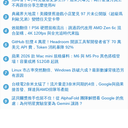
2
不再跟你分享怎麼使用AI
典藏界大地震！美國懷舊遊戲小店驚見 97 片未公開版《超級瑪
3
利歐兄弟》變體任天堂卡帶
效能翻倍！PS6 硬體規格流出：跳過四代改用 AMD Zen 6c 混
4
合架構，4K 120fps 與全光追時代來臨
GitHub 狂攬 4 萬星！Headroom 開源工具幫開發者省下 70 萬
5
美元 API 費，Token 消耗暴降 92%
蘋果 2026 款 Mac mini 規格爆料：M6 與 M5 Pro 異色搭檔登
6
場！容量或將 512GB 起跳
Linux 市占率突然翻倍、Windows 跌破六成？最新數據背後恐另
7
有原因
台積電2奈米太猛了！流片量是3奈米同期的4倍，Google與蘋果
8
搶首發、輝達與AMD排隊等產能
諾貝爾獎推手也留不住！從 AlphaFold 團隊解體看 Google 的焦
9
慮：為何明星實驗室要為 Gemini 讓路？
ASUS Pad 開賣！12.2 吋雙層 OLED、售價 19,900 元，指定電
10
信資費最低 0 元入手