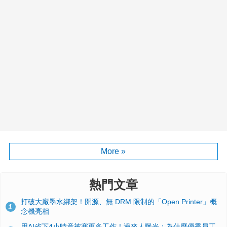
More »
熱門文章
打破大廠墨水綁架！開源、無 DRM 限制的「Open Printer」概
1
念機亮相
用AI省下4小時竟被塞更多工作！過來人曝光：為什麼優秀員工