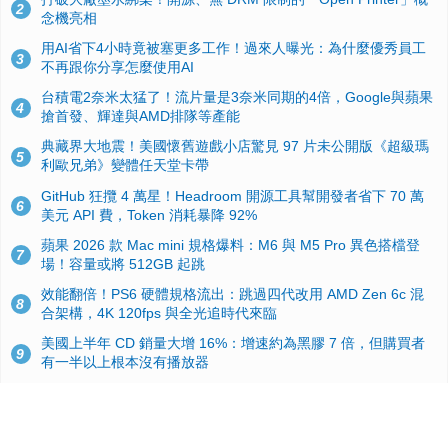
2
念機亮相
用AI省下4小時竟被塞更多工作！過來人曝光：為什麼優秀員工
3
不再跟你分享怎麼使用AI
台積電2奈米太猛了！流片量是3奈米同期的4倍，Google與蘋果
4
搶首發、輝達與AMD排隊等產能
典藏界大地震！美國懷舊遊戲小店驚見 97 片未公開版《超級瑪
5
利歐兄弟》變體任天堂卡帶
GitHub 狂攬 4 萬星！Headroom 開源工具幫開發者省下 70 萬
6
美元 API 費，Token 消耗暴降 92%
蘋果 2026 款 Mac mini 規格爆料：M6 與 M5 Pro 異色搭檔登
7
場！容量或將 512GB 起跳
效能翻倍！PS6 硬體規格流出：跳過四代改用 AMD Zen 6c 混
8
合架構，4K 120fps 與全光追時代來臨
美國上半年 CD 銷量大增 16%：增速約為黑膠 7 倍，但購買者
9
有一半以上根本沒有播放器
諾貝爾獎推手也留不住！從 AlphaFold 團隊解體看 Google 的焦
10
慮：為何明星實驗室要為 Gemini 讓路？