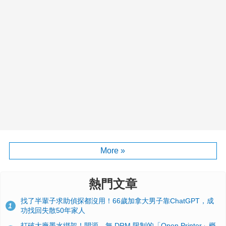
More »
熱門文章
找了半輩子求助偵探都沒用！66歲加拿大男子靠ChatGPT，成
1
功找回失散50年家人
打破大廠墨水綁架！開源、無 DRM 限制的「Open Printer」概