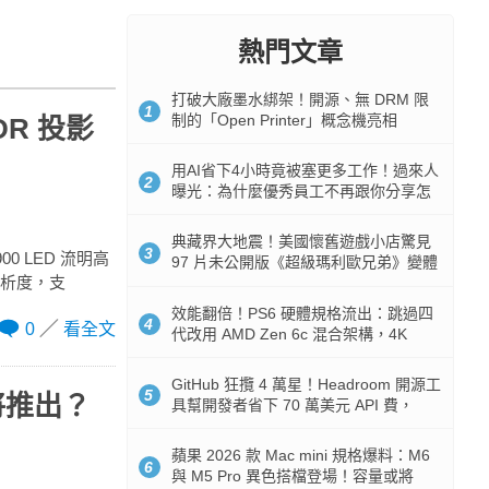
熱門文章
打破大廠墨水綁架！開源、無 DRM 限
1
制的「Open Printer」概念機亮相
DR 投影
用AI省下4小時竟被塞更多工作！過來人
2
曝光：為什麼優秀員工不再跟你分享怎
麼使用AI
典藏界大地震！美國懷舊遊戲小店驚見
3
900 LED 流明高
97 片未公開版《超級瑪利歐兄弟》變體
高解析度，支
任天堂卡帶
效能翻倍！PS6 硬體規格流出：跳過四
4
0
看全文
代改用 AMD Zen 6c 混合架構，4K
120fps 與全光追時代來臨
GitHub 狂攬 4 萬星！Headroom 開源工
5
即將推出？
具幫開發者省下 70 萬美元 API 費，
Token 消耗暴降 92%
蘋果 2026 款 Mac mini 規格爆料：M6
6
與 M5 Pro 異色搭檔登場！容量或將