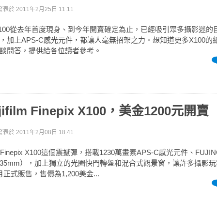
發表於
2011年2月25日 11:11
X X100從去年首度現身、到今年開賣確定為止，已經吸引眾多攝影迷
，加上APS-C感光元件，都讓人毫無招架之力。想知道更多X100的
談問答，提供給各位讀者參考。
ifilm Finepix X100，美金1200元開賣
發表於
2011年2月08日 18:41
了Finepix X100這個震撼彈，搭載1230萬畫素APS-C感光元件、FUJINO
35mm），加上獨立的光圈快門轉盤和混合式觀景窗，讓許多攝影
式販售，售價為1,200美金...