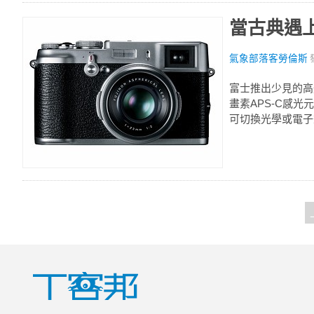
當古典遇上數位
氣象部落客勞倫斯
富士推出少見的高規
畫素APS-C感光
可切換光學或電子