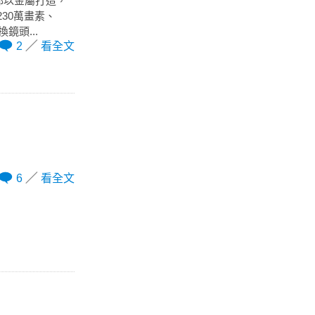
都以金屬打造，
30萬畫素、
鏡頭...
2
看全文
6
看全文