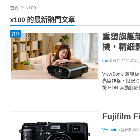
首頁
x100
x100 的最新熱門文章
評測
重塑旗艦新基準
機，精細
fox
發表於
2021年3月1
ViewSonic 旗艦
亮度規格，搭配 Ci
援 HDR 高動態影
Fujifi
Vesuvius
發表於
201