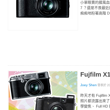
小單眼賣的腥風血雨，
7 ？還是不畏最近
痴痴地盼著高階 DC 王：
Fujfil
Joey Shen
發表於
2
昨天才有 Fujifi
照片都流露出來了，看來
學變焦、 Full HD 動