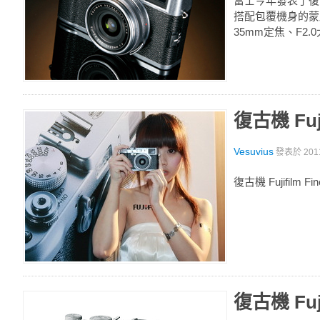
富士今年發表了復
搭配包覆機身的蒙
35mm定焦、F2
復古機 Fuji
Vesuvius
發表於
201
復古機 Fujifilm F
復古機 Fuji