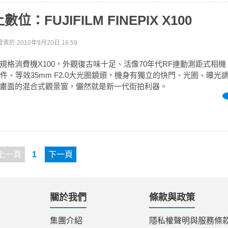
：FUJIFILM FINEPIX X100
發表於
2010年9月20日 16:59
格消費機X100，外觀復古味十足、活像70年代RF連動測距式相機。
元件、等效35mm F2.0大光圈鏡頭，機身有獨立的快門、光圈、曝光
畫面的混合式觀景窗，儼然就是新一代街拍利器。
上一頁
1
下一頁
關於我們
條款與政策
集團介紹
隱私權聲明與服務條