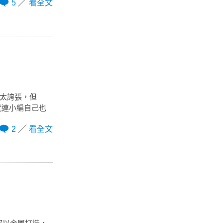
5
看全文
點太誇張，但
，就連小編自己也
2
看全文