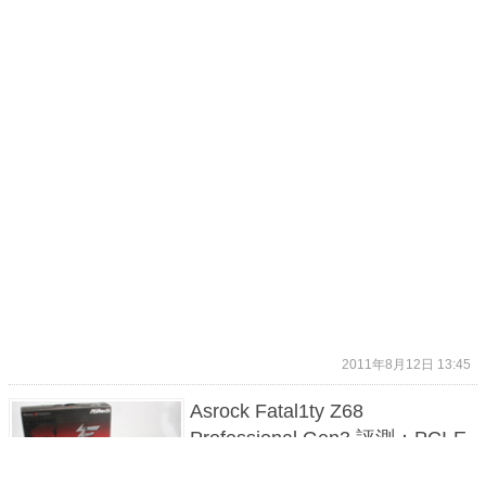
2011年8月12日 13:45
Asrock Fatal1ty Z68
Professional Gen3 評測：PCI-E
3.0 Ready