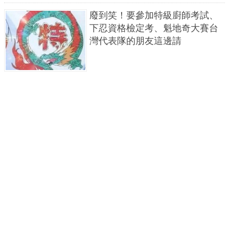
廢到笑！要參加特級廚師考試、
下忍資格檢定考、魁地奇大賽台
灣代表隊的朋友這邊請