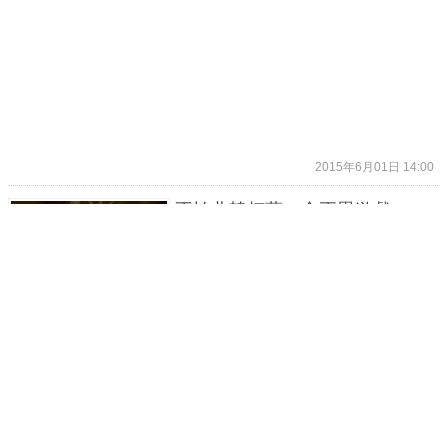
2015年6月01日 14:00
不怕北韓杯葛，金正恩遊戲
Glorious Leader開始募資