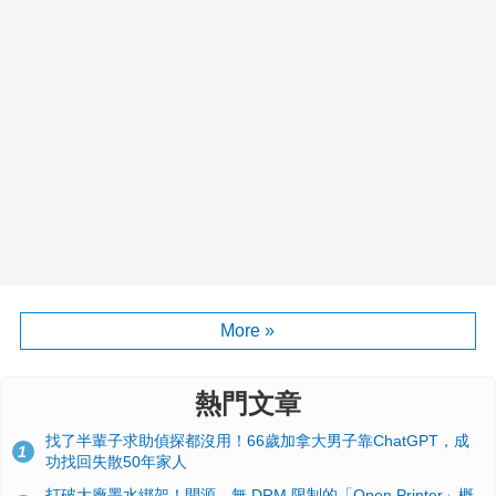
More »
熱門文章
找了半輩子求助偵探都沒用！66歲加拿大男子靠ChatGPT，成
1
功找回失散50年家人
打破大廠墨水綁架！開源、無 DRM 限制的「Open Printer」概