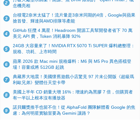
2
念機亮相
台積電2奈米太猛了！流片量是3奈米同期的4倍，Google與蘋果
3
搶首發、輝達與AMD排隊等產能
GitHub 狂攬 4 萬星！Headroom 開源工具幫開發者省下 70 萬
4
美元 API 費，Token 消耗暴降 92%
24GB 大容量來了！NVIDIA RTX 5070 Ti SUPER 爆料總整理：
5
規格、功耗、上市時間
蘋果 2026 款 Mac mini 規格爆料：M6 與 M5 Pro 異色搭檔登
6
場！容量或將 512GB 起跳
典藏界大地震！美國懷舊遊戲小店驚見 97 片未公開版《超級瑪
7
利歐兄弟》變體任天堂卡帶
美國上半年 CD 銷量大增 16%：增速約為黑膠 7 倍，但購買者
8
有一半以上根本沒有播放器
諾貝爾獎推手也留不住！從 AlphaFold 團隊解體看 Google 的焦
9
慮：為何明星實驗室要為 Gemini 讓路？
用AI省下4小時竟被塞更多工作！過來人曝光：為什麼優秀員工
10
不再跟你分享怎麼使用AI