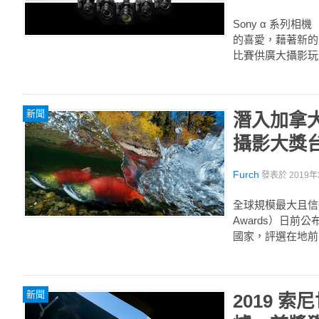
Sony α 系列
的喜愛，藉著新的「
比賽供廣大攝影玩家
新聞
潛入加拿大
攝影大獎
Furch
發表於
2019年
全球規模最大且信譽受
Awards）日前
國家，評選在地前
新聞
2019 