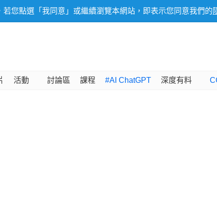
，若您點選「我同意」或繼續瀏覽本網站，即表示您同意我們的
片
活動
討論區
課程
#AI ChatGPT
深度有料
C