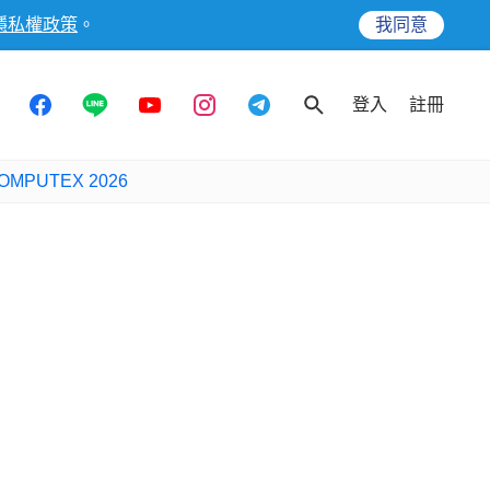
隱私權政策
。
我同意
登入
註冊
OMPUTEX 2026