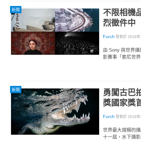
新聞
不限相機品
烈徵件中
Furch
發表於
2018年
由 Sony 與
影賽事「索尼世界
新聞
勇闖古巴
獎國家獎
Furch
發表於
2018年
世界最大規模的攝影比
十一屆，水下攝影