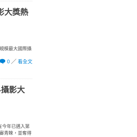
影大獎熱
的規模最大國際攝
0
看全文
界攝影大
s）在今年已邁入第
評審青睞，並奪得