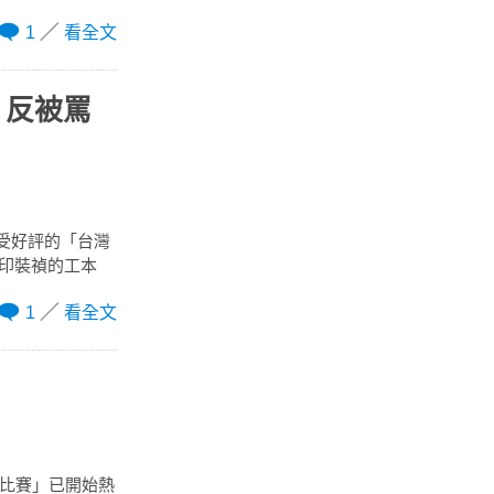
1
看全文
，反被罵
廣受好評的「台灣
沖印裝禎的工本
1
看全文
影比賽」已開始熱