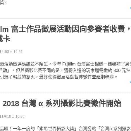
獎。
jifilm 富士作品徵展活動因向參賽者收費
喊卡
1月03日 14:26
活動徵選應該並不陌生，今年 Fujifilm 台灣富士相機一樣舉辦了
活動」，但與攝影比賽不同的是，獲得入選的玩家還需繳納 800 元
引爆了粉絲的怒火，最終使得徵展活動暫停徵件並延期舉辦。
2018 台灣 α 系列攝影比賽徵件開始
11月18日 10:30
品囉！一年一度的「索尼世界攝影大獎」台灣分站「台灣α 系列攝