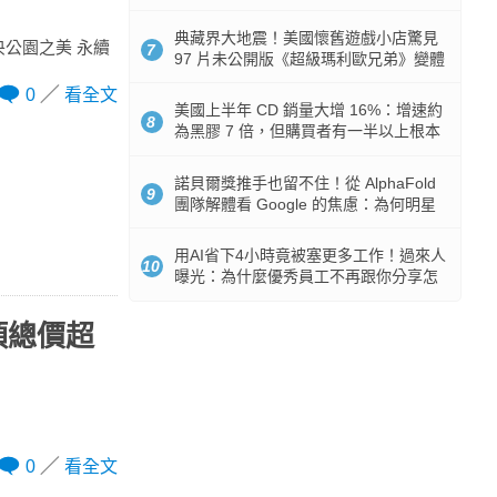
512GB 起跳
典藏界大地震！美國懷舊遊戲小店驚見
公園之美 永續
7
97 片未公開版《超級瑪利歐兄弟》變體
任天堂卡帶
0
看全文
美國上半年 CD 銷量大增 16%：增速約
8
為黑膠 7 倍，但購買者有一半以上根本
沒有播放器
諾貝爾獎推手也留不住！從 AlphaFold
9
團隊解體看 Google 的焦慮：為何明星
實驗室要為 Gemini 讓路？
用AI省下4小時竟被塞更多工作！過來人
10
曝光：為什麼優秀員工不再跟你分享怎
麼使用AI
獎項總價超
0
看全文