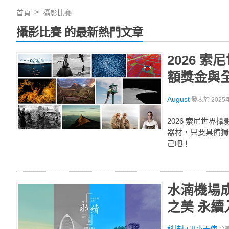
首頁
攝影比賽
攝影比賽 的最新熱門文章
2026 
額獎金與
August
發表於
2025
2026 索尼世
器材，只要具備獨
己吧！
水湳機場
之美 永