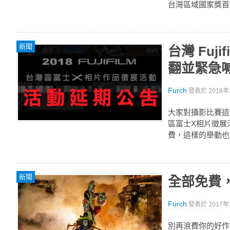
台灣區域國家獎首
新聞
台灣 Fu
翻並緊急
Furch
發表於
2018年
大家對攝影比賽這類
區富士X相片徵展
費，這樣的舉動也
新聞
全部免費，
Furch
發表於
2017年
別再浪費你的好作