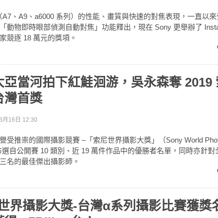
相機（A7、A9、a6000 系列）的性能、畫質與快速的對焦表現，一直
動物即時眼部偵測自動對焦」功能釋出，現在 Sony 更舉辦了 Insta
競逐 18 萬元的獎項。
亞當河拍下紅鮭洄游，吳永森奪 2019
台灣首獎
3月16日 12:30
推崇的國際攝影競賽 –「索尼世界攝影大獎」（Sony World Photog
公布選自公開賽 10 類別、近 19 萬件作品中的優勝者名單，同時亦針對全
三名的最佳傑出攝影師。
索尼世界攝影大獎-台灣α系列攝影比賽獲獎