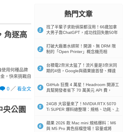
熱門文章
找了半輩子求助偵探都沒用！66歲加拿
1
大男子靠ChatGPT，成功找回失散50年
，角逐高
家人
打破大廠墨水綁架！開源、無 DRM 限
2
制的「Open Printer」概念機亮相
台積電2奈米太猛了！流片量是3奈米同
3
論使用何種品牌
期的4倍，Google與蘋果搶首發、輝達
獎金，快來挑戰自
與AMD排隊等產能
GitHub 狂攬 4 萬星！Headroom 開源工
4
0
看全文
具幫開發者省下 70 萬美元 API 費，
Token 消耗暴降 92%
24GB 大容量來了！NVIDIA RTX 5070
5
中央公園
Ti SUPER 爆料總整理：規格、功耗、上
市時間
蘋果 2026 款 Mac mini 規格爆料：M6
6
與 M5 Pro 異色搭檔登場！容量或將