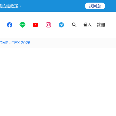
隱私權政策
。
我同意
登入
註冊
OMPUTEX 2026