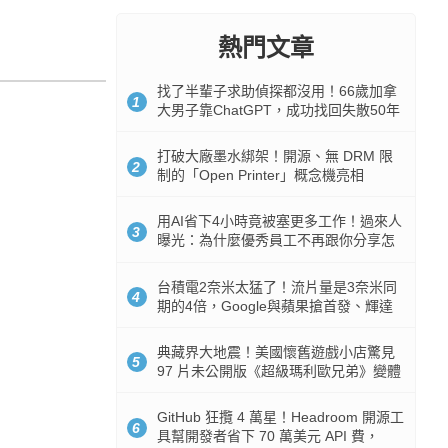
熱門文章
找了半輩子求助偵探都沒用！66歲加拿
1
大男子靠ChatGPT，成功找回失散50年
家人
打破大廠墨水綁架！開源、無 DRM 限
2
制的「Open Printer」概念機亮相
用AI省下4小時竟被塞更多工作！過來人
3
曝光：為什麼優秀員工不再跟你分享怎
麼使用AI
台積電2奈米太猛了！流片量是3奈米同
4
期的4倍，Google與蘋果搶首發、輝達
與AMD排隊等產能
典藏界大地震！美國懷舊遊戲小店驚見
5
97 片未公開版《超級瑪利歐兄弟》變體
任天堂卡帶
GitHub 狂攬 4 萬星！Headroom 開源工
6
具幫開發者省下 70 萬美元 API 費，