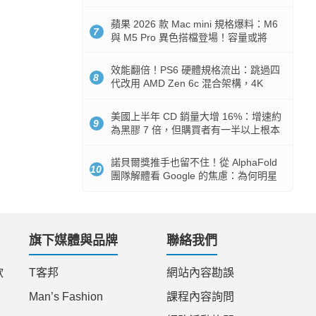
Token 消耗暴降 92%
蘋果 2026 款 Mac mini 規格爆料：M6
7
與 M5 Pro 異色搭檔登場！容量或將
512GB 起跳
效能翻倍！PS6 硬體規格流出：跳過四
8
代改用 AMD Zen 6c 混合架構，4K
120fps 與全光追時代來臨
美國上半年 CD 銷量大增 16%：增速約
9
為黑膠 7 倍，但購買者有一半以上根本
沒有播放器
諾貝爾獎推手也留不住！從 AlphaFold
10
團隊解體看 Google 的焦慮：為何明星
實驗室要為 Gemini 讓路？
旗下媒體與品牌
聯絡我們
款
T客邦
網站內容勘誤
Man’s Fashion
課程內容詢問