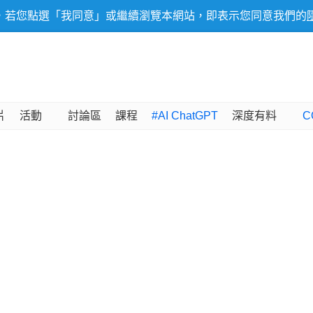
，若您點選「我同意」或繼續瀏覽本網站，即表示您同意我們的
片
活動
討論區
課程
#AI ChatGPT
深度有料
C