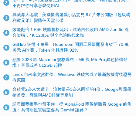
2
不再跟你分享怎麼使用AI
典藏界大地震！美國懷舊遊戲小店驚見 97 片未公開版《超級瑪
3
利歐兄弟》變體任天堂卡帶
效能翻倍！PS6 硬體規格流出：跳過四代改用 AMD Zen 6c 混
4
合架構，4K 120fps 與全光追時代來臨
GitHub 狂攬 4 萬星！Headroom 開源工具幫開發者省下 70 萬
5
美元 API 費，Token 消耗暴降 92%
蘋果 2026 款 Mac mini 規格爆料：M6 與 M5 Pro 異色搭檔登
6
場！容量或將 512GB 起跳
Linux 市占率突然翻倍、Windows 跌破六成？最新數據背後恐另
7
有原因
台積電2奈米太猛了！流片量是3奈米同期的4倍，Google與蘋果
8
搶首發、輝達與AMD排隊等產能
諾貝爾獎推手也留不住！從 AlphaFold 團隊解體看 Google 的焦
9
慮：為何明星實驗室要為 Gemini 讓路？
ASUS Pad 開賣！12.2 吋雙層 OLED、售價 19,900 元，指定電
10
信資費最低 0 元入手