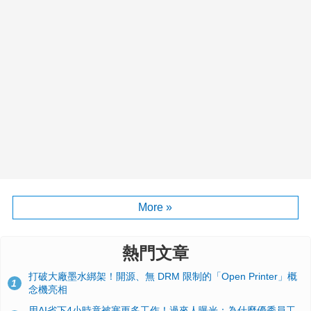
More »
熱門文章
打破大廠墨水綁架！開源、無 DRM 限制的「Open Printer」概
1
念機亮相
用AI省下4小時竟被塞更多工作！過來人曝光：為什麼優秀員工