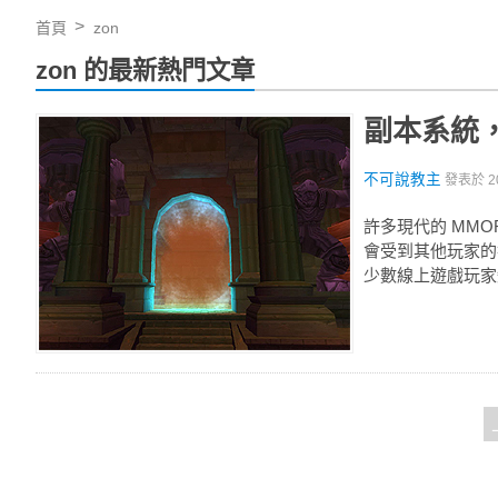
首頁
zon
zon 的最新熱門文章
副本系統，
不可說教主
發表於
2
許多現代的 MM
會受到其他玩家的打
少數線上遊戲玩家