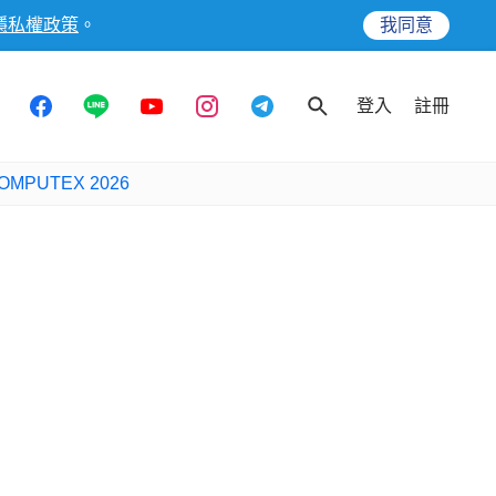
隱私權政策
。
我同意
登入
註冊
OMPUTEX 2026