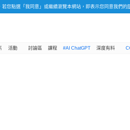
，若您點選「我同意」或繼續瀏覽本網站，即表示您同意我們的
片
活動
討論區
課程
#AI ChatGPT
深度有料
C