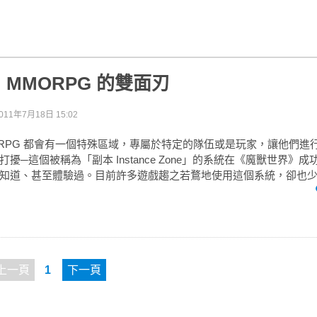
MMORPG 的雙面刃
011年7月18日 15:02
ORPG 都會有一個特殊區域，專屬於特定的隊伍或是玩家，讓他們進
擾─這個被稱為「副本 Instance Zone」的系統在《魔獸世界》
知道、甚至體驗過。目前許多遊戲趨之若鶩地使用這個系統，卻也少..
上一頁
1
下一頁