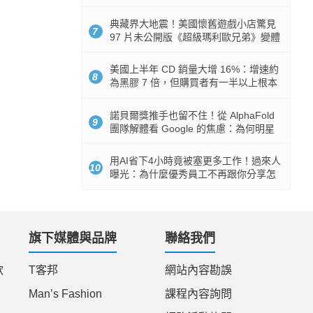
512GB 起跳
典藏界大地震！美國懷舊遊戲小店驚見
7
97 片未公開版《超級瑪利歐兄弟》變體
任天堂卡帶
美國上半年 CD 銷量大增 16%：增速約
8
為黑膠 7 倍，但購買者有一半以上根本
沒有播放器
諾貝爾獎推手也留不住！從 AlphaFold
9
團隊解體看 Google 的焦慮：為何明星
實驗室要為 Gemini 讓路？
用AI省下4小時竟被塞更多工作！過來人
10
曝光：為什麼優秀員工不再跟你分享怎
麼使用AI
旗下媒體與品牌
聯絡我們
款
T客邦
網站內容勘誤
Man’s Fashion
課程內容詢問