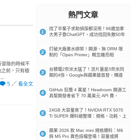
熱門文章
找了半輩子求助偵探都沒用！66歲加拿
1
大男子靠ChatGPT，成功找回失散50年
家人
打破大廠墨水綁架！開源、無 DRM 限
2
制的「Open Printer」概念機亮相
行冒險的時候不
台積電2奈米太猛了！流片量是3奈米同
成功之前，只有極
3
期的4倍，Google與蘋果搶首發、輝達
.
與AMD排隊等產能
5
看全文
GitHub 狂攬 4 萬星！Headroom 開源工
4
具幫開發者省下 70 萬美元 API 費，
Token 消耗暴降 92%
24GB 大容量來了！NVIDIA RTX 5070
5
Ti SUPER 爆料總整理：規格、功耗、上
市時間
蘋果 2026 款 Mac mini 規格爆料：M6
6
與 M5 Pro 異色搭檔登場！容量或將