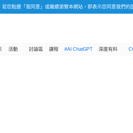
，若您點選「我同意」或繼續瀏覽本網站，即表示您同意我們的
片
活動
討論區
課程
#AI ChatGPT
深度有料
C