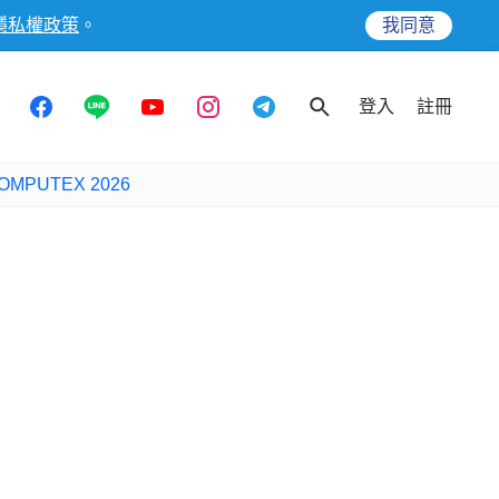
隱私權政策
。
我同意
登入
註冊
OMPUTEX 2026