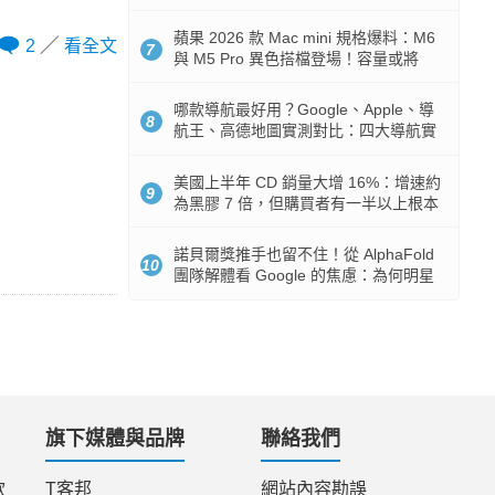
市時間
蘋果 2026 款 Mac mini 規格爆料：M6
2
看全文
7
與 M5 Pro 異色搭檔登場！容量或將
512GB 起跳
哪款導航最好用？Google、Apple、導
8
航王、高德地圖實測對比：四大導航實
測懶人包
美國上半年 CD 銷量大增 16%：增速約
9
為黑膠 7 倍，但購買者有一半以上根本
沒有播放器
諾貝爾獎推手也留不住！從 AlphaFold
10
團隊解體看 Google 的焦慮：為何明星
實驗室要為 Gemini 讓路？
旗下媒體與品牌
聯絡我們
款
T客邦
網站內容勘誤