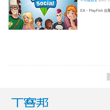
不可說教主
發表於
2
EA、PlayFish 出