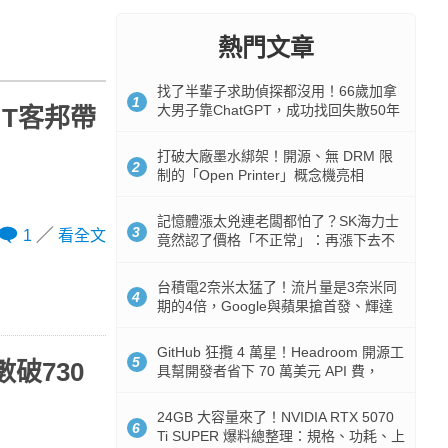
熱門文章
找了半輩子求助偵探都沒用！66歲加拿
1
大男子靠ChatGPT，成功找回失散50年
！T客邦帶
家人
打破大廠墨水綁架！開源、無 DRM 限
2
制的「Open Printer」概念機亮相
記憶體漲太兇連老闆都怕了？SK海力士
3
1
看全文
竟然認了價格「不正常」：再漲下去不
是好事
台積電2奈米太猛了！流片量是3奈米同
4
期的4倍，Google與蘋果搶首發、輝達
與AMD排隊等產能
GitHub 狂攬 4 萬星！Headroom 開源工
5
家數破730
具幫開發者省下 70 萬美元 API 費，
Token 消耗暴降 92%
24GB 大容量來了！NVIDIA RTX 5070
6
Ti SUPER 爆料總整理：規格、功耗、上